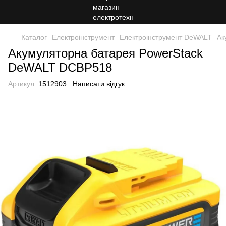
Каталог
Електроінструмент
Електроінструмент DeWALT
Ак
Акумуляторна батарея PowerStack
DeWALT DCBP518
Артикул:
1512903
Написати відгук