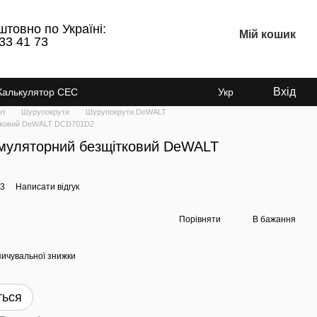
штовно по Україні:
Мій кошик
33 41 73
Вхід
Калькулятор СЕС
Укр
нт
Шурупокрути
Шурупокрути DeWALT
ітковий DeWALT DCD701D2
муляторний безщітковий DeWALT
33
Написати відгук
Порівняти
В бажання
ичувальної знижки
ться