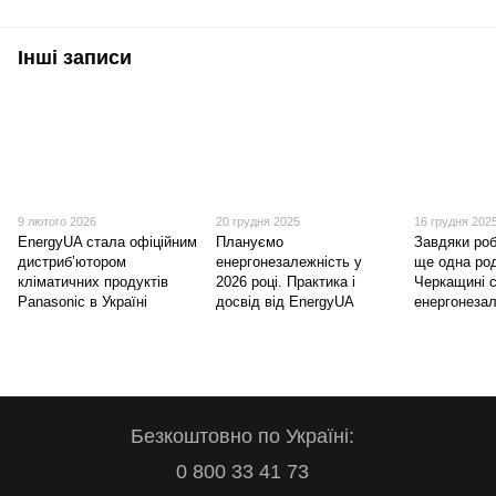
Інші записи
9 лютого 2026
20 грудня 2025
16 грудня 202
EnergyUA стала офіційним
Плануємо
Завдяки роб
дистриб’ютором
енергонезалежність у
ще одна ро
кліматичних продуктів
2026 році. Практика і
Черкащині 
Panasonic в Україні
досвід від EnergyUA
енергонеза
Безкоштовно по Україні:
0 800 33 41 73