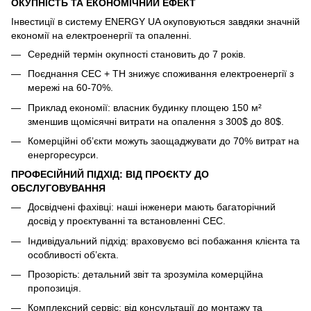
ОКУПНІСТЬ ТА ЕКОНОМІЧНИЙ ЕФЕКТ
Інвестиції в систему ENERGY UA окуповуються завдяки значній
економії на електроенергії та опаленні.
Середній термін окупності становить до 7 років.
Поєднання СЕС + ТН знижує споживання електроенергії з
мережі на 60-70%.
Приклад економії: власник будинку площею 150 м²
зменшив щомісячні витрати на опалення з 300$ до 80$.
Комерційні об’єкти можуть заощаджувати до 70% витрат на
енергоресурси.
ПРОФЕСІЙНИЙ ПІДХІД: ВІД ПРОЄКТУ ДО
ОБСЛУГОВУВАННЯ
Досвідчені фахівці: наші інженери мають багаторічний
досвід у проєктуванні та встановленні СЕС.
Індивідуальний підхід: враховуємо всі побажання клієнта та
особливості об’єкта.
Прозорість: детальний звіт та зрозуміла комерційна
пропозиція.
Комплексний сервіс: від консультації до монтажу та