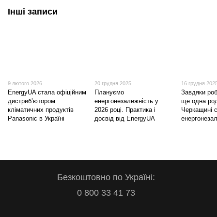
Інші записи
9 лютого 2026
20 грудня 2025
16 грудня 202
EnergyUA стала офіційним
Плануємо
Завдяки роб
дистриб’ютором
енергонезалежність у
ще одна ро
кліматичних продуктів
2026 році. Практика і
Черкащині 
Panasonic в Україні
досвід від EnergyUA
енергонеза
Безкоштовно по Україні:
0 800 33 41 73