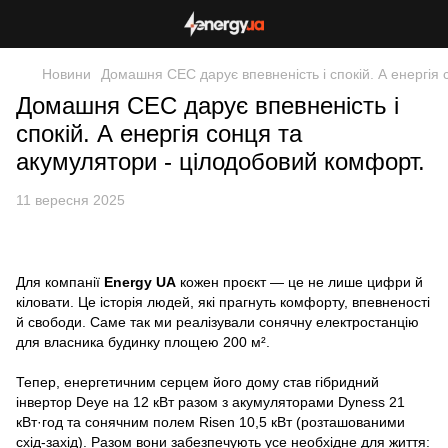
Новини
Домашня СЕС дарує впевненість і спокій. А енергія
Домашня СЕС дарує впевненість і
спокій. А енергія сонця та
акумулятори - цілодобовий комфорт.
11 вересня 2025
Для компанії
Energy UA
кожен проєкт — це не лише цифри й
кіловати. Це історія людей, які прагнуть комфорту, впевненості
й свободи. Саме так ми реалізували сонячну електростанцію
для власника будинку площею 200 м².
Тепер, енергетичним серцем його дому став гібридний
інвертор Deye на 12 кВт разом з акумуляторами Dyness 21
кВт·год та сонячним полем Risen 10,5 кВт (розташованими
схід-захід). Разом вони забезпечують усе необхідне для життя: