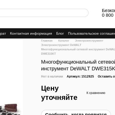
Безко
0 800
врат
Контактная информация
Блог
Пользовательское соглаше
Главная
Каталог
Электроинструмент
Электроинструмент DeWALT
Многофункциональный сетевой инструмент DeWA
DWE315KT
Многофункциональный сетево
инструмент DeWALT DWE315
Нет в наличии
Артикул: 1512925
Оставить 
Цену
К сравнению
уточняйте
Сообщить, когда появится