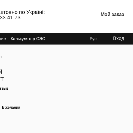
штовно по Україні:
Мой заказ
 33 41 73
Вход
ние
Калькулятор СЭС
Рус
LT
й
KT
отзыв
В желания