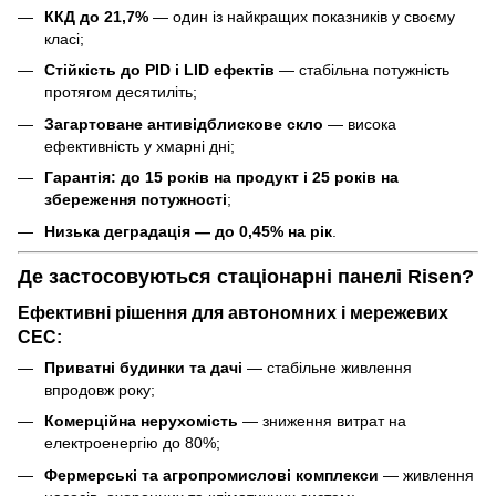
ККД до 21,7%
— один із найкращих показників у своєму
класі;
Стійкість до PID і LID ефектів
— стабільна потужність
протягом десятиліть;
Загартоване антивідблискове скло
— висока
ефективність у хмарні дні;
Гарантія: до 15 років на продукт і 25 років на
збереження потужності
;
Низька деградація — до 0,45% на рік
.
Де застосовуються стаціонарні панелі Risen?
Ефективні рішення для автономних і мережевих
СЕС:
Приватні будинки та дачі
— стабільне живлення
впродовж року;
Комерційна нерухомість
— зниження витрат на
електроенергію до 80%;
Фермерські та агропромислові комплекси
— живлення