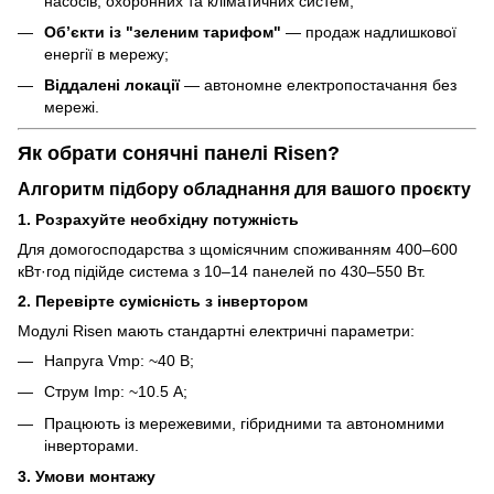
насосів, охоронних та кліматичних систем;
Об’єкти із "зеленим тарифом"
— продаж надлишкової
енергії в мережу;
Віддалені локації
— автономне електропостачання без
мережі.
Як обрати сонячні панелі Risen?
Алгоритм підбору обладнання для вашого проєкту
1. Розрахуйте необхідну потужність
Для домогосподарства з щомісячним споживанням 400–600
кВт·год підійде система з 10–14 панелей по 430–550 Вт.
2. Перевірте сумісність з інвертором
Модулі Risen мають стандартні електричні параметри:
Напруга Vmp: ~40 В;
Струм Imp: ~10.5 А;
Працюють із мережевими, гібридними та автономними
інверторами.
3. Умови монтажу