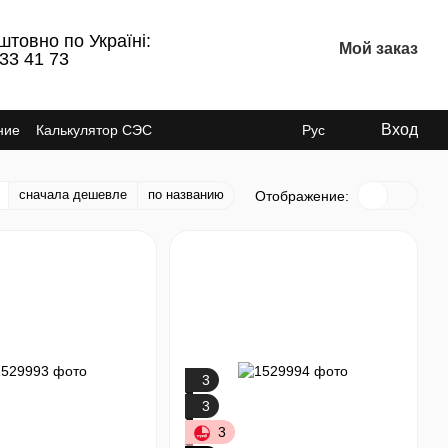
штовно по Україні:
Мой заказ
 33 41 73
Вход
ние
Калькулятор СЭС
Рус
сначала дешевле
по названию
Отображение:
3
3
3