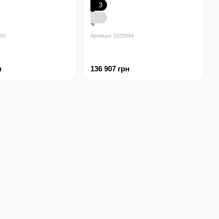
3
3
993
Артикул: 1529994
н
136 907 грн