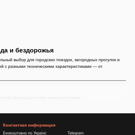
да и бездорожья
ный выбор для городских поездок, загородных прогулок и
ей с разными техническими характеристиками — от
рентов благодаря таким преимуществам:
Контактная информация
Безкоштовно по Україні:
Telegram: