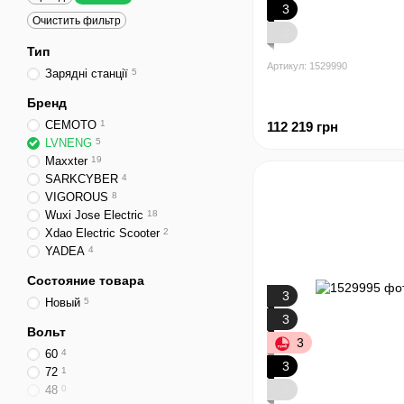
3
Очистить фильтр
3
Тип
Артикул: 1529990
Зарядні станції
5
Бренд
CEMOTO
1
112 219 грн
LVNENG
5
Maxxter
19
SARKCYBER
4
VIGOROUS
8
Wuxi Jose Electric
18
Xdao Electric Scooter
2
YADEA
4
Состояние товара
3
Новый
5
3
Вольт
3
60
4
3
72
1
3
48
0