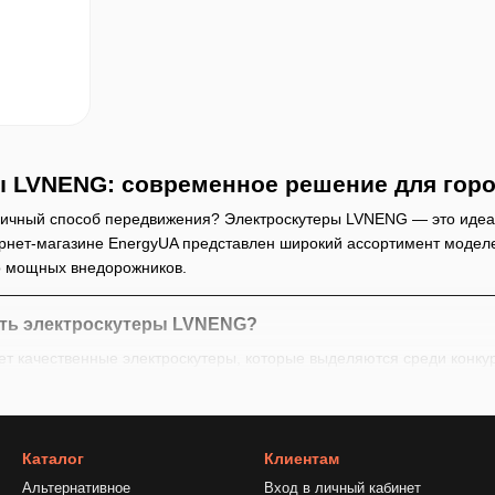
ы LVNENG: современное решение для горо
ичный способ передвижения? Электроскутеры LVNENG — это идеаль
ернет-магазине EnergyUA представлен широкий ассортимент модел
о мощных внедорожников.
ть электроскутеры LVNENG?
т качественные электроскутеры, которые выделяются среди конку
ность
00W
обеспечивают скорость 25–50 км/ч
–30Ah
позволяют проехать 30–100 км на одном заряде
Каталог
Клиентам
Альтернативное
Вход в личный кабинет
о
4–6 часов