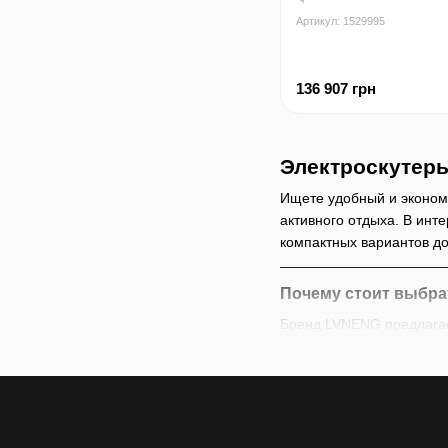
Артикул: 1529995
136 907 грн
Электроскутер
Ищете удобный и эконом
активного отдыха. В инт
компактных вариантов д
Почему стоит выбра
Бренд LVNENG предлагае
1. Мощность и автоном
Двигатели 350W–20
Аккумуляторы 10Ah
Время зарядки
всег