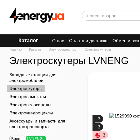
Перейти к основному контенту
Каталог
О нас
Оплата и доставка
Обмен и воз
Главная
Каталог
Электротранспорт
Электроскутеры
Электроскутеры LVNENG
Зарядные станции для
электромобилей
Электроскутеры
Электросамокаты
Электровелосипеды
Электроквадроциклы
3
Аксессуары и запчасти для
электротранспорта
3
3
Бренд:
LVNENG