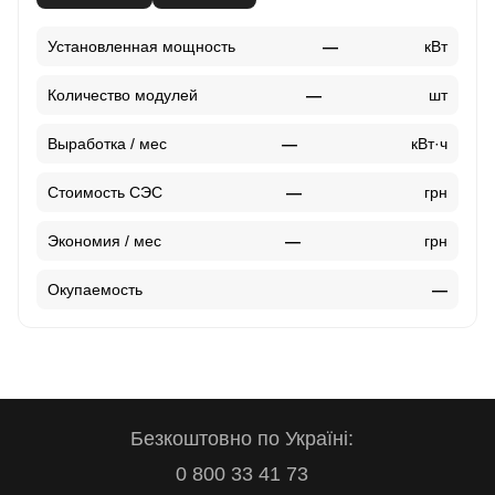
Установленная мощность
—
кВт
Количество модулей
—
шт
Выработка / мес
—
кВт·ч
Стоимость СЭС
—
грн
Экономия / мес
—
грн
Окупаемость
—
Безкоштовно по Україні:
0 800 33 41 73