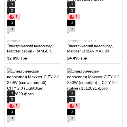
3
3
3
3
3
3
3
3
3
3
Артикул: 1512817
Артикул: 1512819
Электрический велосипед
Электрический велосипед
Maxxter серый - RANGER
Maxxter URBAN MAX 20"
(gray)
(зеленый) - URBAN MAX
32 650 грн
24 490 грн
3
3
3
3
3
3
3
3
3
3