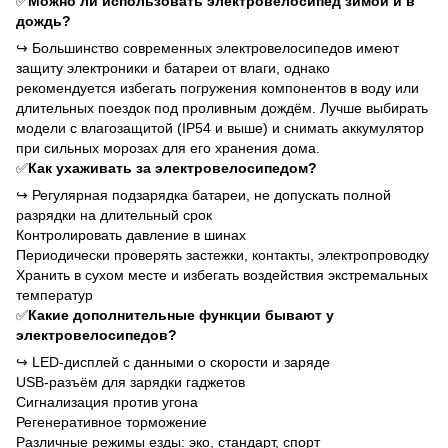
✅
Можно ли использовать электровелосипед зимой и в
дождь?
↪
Большинство современных электровелосипедов имеют
защиту электроники и батареи от влаги, однако
рекомендуется избегать погружения компонентов в воду или
длительных поездок под проливным дождём. Лучше выбирать
модели с влагозащитой (IP54 и выше) и снимать аккумулятор
при сильных морозах для его хранения дома.
✅
Как ухаживать за электровелосипедом?
↪
Регулярная подзарядка батареи, не допускать полной
разрядки на длительный срок
Контролировать давление в шинах
Периодически проверять застежки, контакты, электропроводку
Хранить в сухом месте и избегать воздействия экстремальных
температур
✅
Какие дополнительные функции бывают у
электровелосипедов?
↪
LED-дисплей с данными о скорости и заряде
USB-разъём для зарядки гаджетов
Сигнализация против угона
Регенеративное торможение
Различные режимы езды: эко, стандарт, спорт