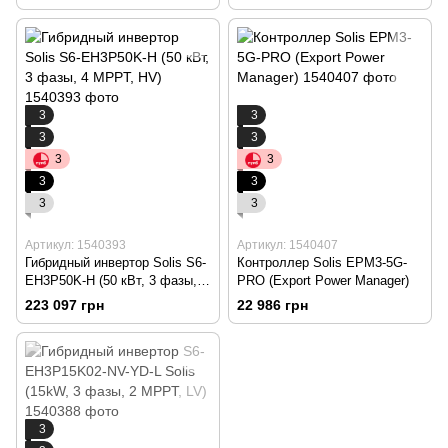
3
3
3
3
3
3
3
3
3
3
Артикул: 1540393
Артикул: 1540407
Гибридный инвертор Solis S6-
Контроллер Solis EPM3-5G-
EH3P50K-H (50 кВт, 3 фазы, 4
PRO (Export Power Manager)
MPPT, HV)
223 097 грн
22 986 грн
3