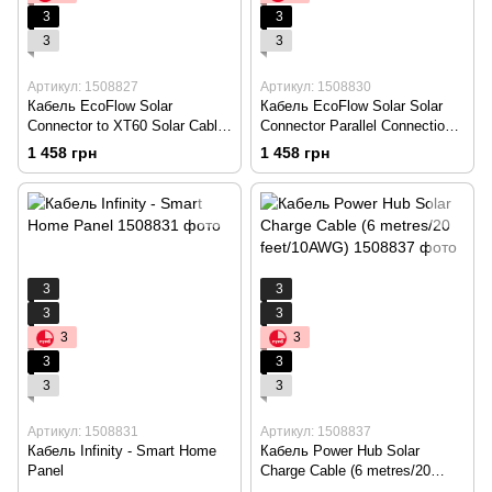
3
3
3
3
Артикул: 1508827
Артикул: 1508830
Кабель EcoFlow Solar
Кабель EcoFlow Solar Solar
Connector to XT60 Solar Cable
Connector Parallel Connection
2.5m
Cable
1 458 грн
1 458 грн
3
3
3
3
3
3
3
3
3
3
Артикул: 1508831
Артикул: 1508837
Кабель Infinity - Smart Home
Кабель Power Hub Solar
Panel
Charge Cable (6 metres/20
feet/10AWG)