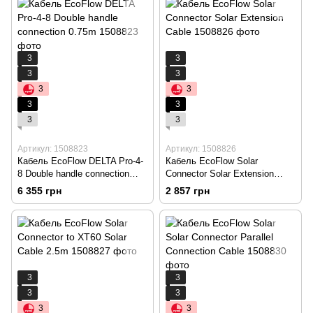
3
3
3
3
3
3
3
3
3
3
Артикул: 1508823
Артикул: 1508826
Кабель EcoFlow DELTA Pro-4-
Кабель EcoFlow Solar
8 Double handle connection
Connector Solar Extension
0.75m
Cable
6 355 грн
2 857 грн
3
3
3
3
3
3