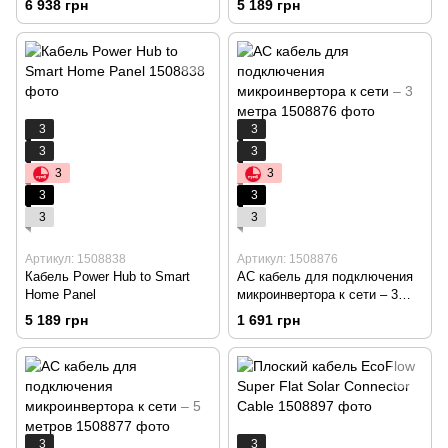
6 938 грн
5 189 грн
3
3
3
3
3
3
3
3
3
3
Артикул: 1508838
Артикул: 1508876
Кабель Power Hub to Smart
AC кабель для подключения
Home Panel
микроинвертора к сети – 3
метра
5 189 грн
1 691 грн
3
3