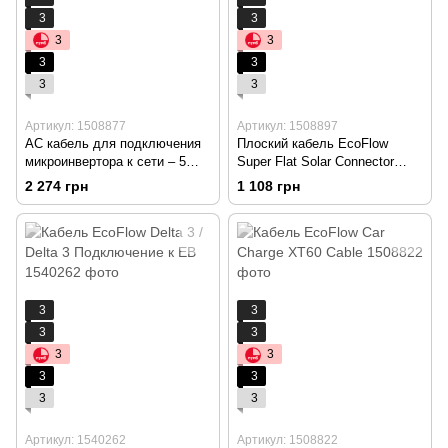
3
3
3
3
3
3
3
3
Артикул: 1508877
Артикул: 1508897
AC кабель для подключения
Плоский кабель EcoFlow
микроинвертора к сети – 5
Super Flat Solar Connector
метров
Cable
2 274 грн
1 108 грн
3
3
3
3
3
3
3
3
3
3
Артикул: 1540262
Артикул: 1508822