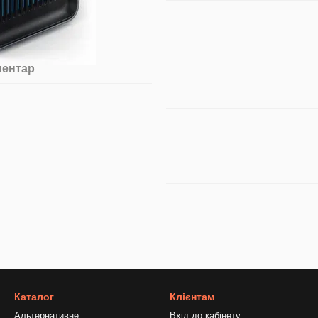
ментар
Каталог
Клієнтам
Альтернативне
Вхід до кабінету