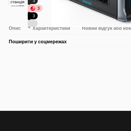
3
3
3
3
Опис
Характеристики
Новий відгук або ко
Поширити у соцмережах