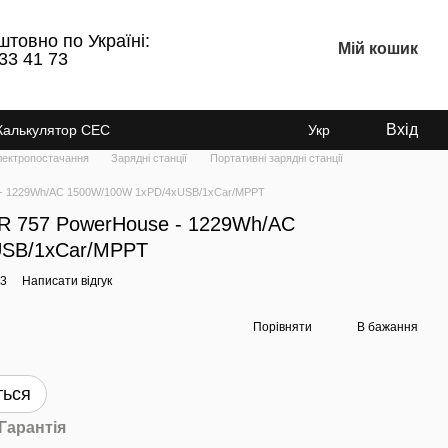
штовно по Україні:
Мій кошик
33 41 73
Вхід
Калькулятор СЕС
Укр
лектропостачання
Зарядні станції
Портативні зарядні станції
 - 1229Wh/AC 1500W/100W 1xPD/4xUSB/1xCar/MPPT
R 757 PowerHouse - 1229Wh/AC
USB/1xCar/MPPT
93
Написати відгук
Порівняти
В бажання
ться
Гарантія