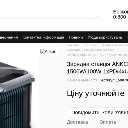
Безко
0 800 
овернення
Контактна інформація
Новини
Угода користувача
Головна
Каталог
Альтернативне е
Портативні зарядні станції Anker
Зарядна станція ANKER 757 PowerHouse
Зарядна станція ANKE
1500W/100W 1xPD/4x
Немає в наявності
Артикул: 15087
Ціну уточнюйте
Повідомити, коли з'яви
Доставка
Оплата