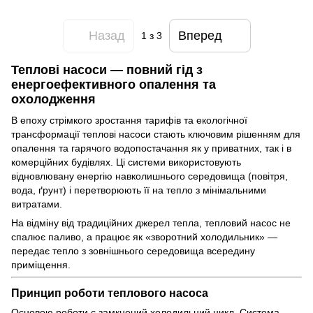
Назад
Вперед
1
з 3
Теплові насоси — повний гід з
енергоефективного опалення та
охолодження
В епоху стрімкого зростання тарифів та екологічної
трансформації теплові насоси стають ключовим рішенням для
опалення та гарячого водопостачання як у приватних, так і в
комерційних будівлях. Ці системи використовують
відновлювану енергію навколишнього середовища (повітря,
вода, ґрунт) і перетворюють її на тепло з мінімальними
витратами.
На відміну від традиційних джерел тепла, тепловий насос не
спалює паливо, а працює як «зворотний холодильник» —
передає тепло з зовнішнього середовища всередину
приміщення.
Принцип роботи теплового насоса
Основою роботи є замкнений холодильний цикл. Система