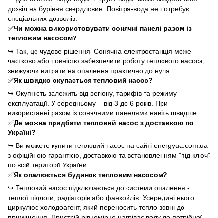
дозвіл на буріння свердловин. Повітря-вода не потребує
спеціальних дозволів.
✅
Чи можна використовувати сонячні панелі разом із
тепловим насосом?
↪
Так, це чудове рішення. Сонячна електростанція може
частково або повністю забезпечити роботу теплового насоса,
знижуючи витрати на опалення практично до нуля.
✅
Як швидко окупається тепловий насос?
↪
Окупність залежить від регіону, тарифів та режиму
експлуатації. У середньому – від 3 до 6 років. При
використанні разом із сонячними панелями навіть швидше.
✅
Де можна придбати тепловий насос з доставкою по
Україні?
↪
Ви можете купити тепловий насос на сайті energyua.com.ua
з офіційною гарантією, доставкою та встановленням "під ключ"
по всій території України.
✅
Як опалюється будинок тепловим насосом?
↪
Тепловий насос підключається до системи опалення -
теплої підлоги, радіаторів або фанкойлів. Усередині нього
циркулює холодоагент, який переносить тепло зовні до
приміщення. Пристрій рівномірно нагріває воду до потрібної