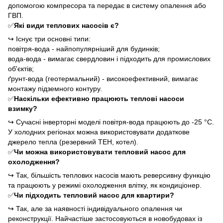
допомогою компресора та передає в систему опалення або
ГВП.
✅
Які види теплових насосів є?
↪
Існує три основні типи:
повітря-вода - найпопулярніший для будинків;
вода-вода - вимагає свердловин і підходить для промислових
об'єктів;
ґрунт-вода (геотермальний) - високоефективний, вимагає
монтажу підземного контуру.
✅
Наскільки ефективно працюють теплові насоси
взимку?
↪
Сучасні інверторні моделі повітря-вода працюють до -25 °C.
У холодних регіонах можна використовувати додаткове
джерело тепла (резервний ТЕН, котел).
✅
Чи можна використовувати тепловий насос для
охолодження?
↪
Так, більшість теплових насосів мають реверсивну функцію
та працюють у режимі охолодження влітку, як кондиціонер.
✅
Чи підходить тепловий насос для квартири?
↪
Так, але за наявності індивідуального опалення чи
реконструкції. Найчастіше застосовуються в новобудовах із