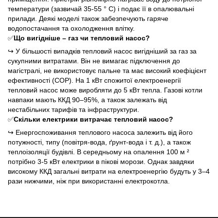
температури (зазвичай 35-55 ° C) і подає її в опалювальні
прилади. Деякі моделі також забезпечують гаряче
водопостачання та охолодження влітку.
✅
Що вигідніше – газ чи тепловий насос?
↪
У більшості випадків тепловий насос вигідніший за газ за
сукупними витратами. Він не вимагає підключення до
магістралі, не використовує пальне та має високий коефіцієнт
ефективності (COP). На 1 кВт спожитої електроенергії
тепловий насос може виробляти до 5 кВт тепла. Газові котли
навпаки мають ККД 90–95%, а також залежать від
нестабільних тарифів та інфраструктури.
✅
Скільки електрики витрачає тепловий насос?
↪
Енергоспоживання теплового насоса залежить від його
потужності, типу (повітря-вода, ґрунт-вода і т. д.), а також
теплоізоляції будівлі. В середньому на опалення 100 м ²
потрібно 3-5 кВт електрики в пікові морози. Однак завдяки
високому ККД загальні витрати на електроенергію будуть у 3–4
рази нижчими, ніж при використанні електрокотла.