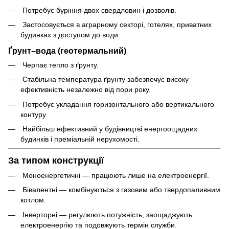
Потребує буріння двох свердловин і дозволів.
Застосовується в аграрному секторі, готелях, приватних
будинках з доступом до води.
Ґрунт–вода (геотермальний)
Черпає тепло з ґрунту.
Стабільна температура ґрунту забезпечує високу
ефективність незалежно від пори року.
Потребує укладання горизонтального або вертикального
контуру.
Найбільш ефективний у будівництві енергоощадних
будинків і преміальній нерухомості.
За типом конструкції
Моноенергетичні — працюють лише на електроенергії.
Бівалентні — комбінуються з газовим або твердопаливним
котлом.
Інверторні — регулюють потужність, заощаджують
електроенергію та подовжують термін служби.