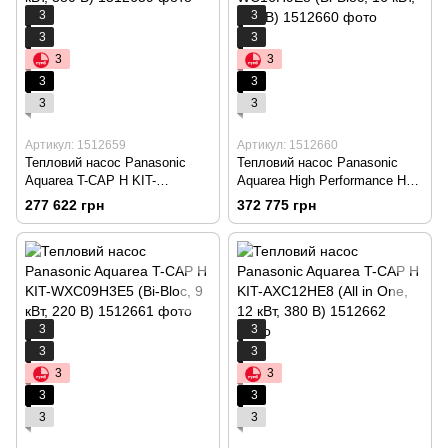
3
3
3
3
3
3
3
3
3
3
Артикул: 1512659
Артикул: 1512660
Тепловий насос Panasonic
Тепловий насос Panasonic
Aquarea T-CAP H KIT-
Aquarea High Performance H
WXC09H3E8 (Bi-Bloc, 9 кВт,
KIT-WC16H9E8 (Bi-Bloc, 16
277 622 грн
372 775 грн
380 В)
кВт, 380 В)
3
3
3
3
3
3
3
3
3
3