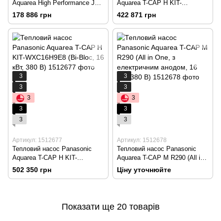
Aquarea High Performance J
Aquarea T-CAP H KIT-
WH-MDC09J3E5 (Mono-bloc, 9
WXC12H9E8 (Bi-Bloc, 12 кВт,
178 886 грн
422 871 грн
кВт, 220 В)
380 В)
3
3
3
3
3
3
3
3
3
3
Артикул: 1512677
Артикул: 1512678
Тепловий насос Panasonic
Тепловий насос Panasonic
Aquarea T-CAP H KIT-
Aquarea T-CAP M R290 (All in
WXC16H9E8 (Bi-Bloc, 16 кВт,
One, з електричним анодом,
502 350 грн
Ціну уточнюйте
380 В)
16 кВт, 380 В)
Показати ще 20 товарів