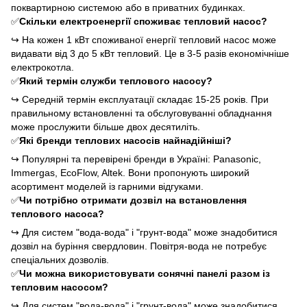
поквартирною системою або в приватних будинках.
✅
Скільки електроенергії споживає тепловий насос?
↪
На кожен 1 кВт споживаної енергії тепловий насос може
видавати від 3 до 5 кВт тепловий. Це в 3-5 разів економічніше
електрокотла.
✅
Який термін служби теплового насосу?
↪
Середній термін експлуатації складає 15-25 років. При
правильному встановленні та обслуговуванні обладнання
може прослужити більше двох десятиліть.
✅
Які бренди теплових насосів найнадійніші?
↪
Популярні та перевірені бренди в Україні: Panasonic,
Immergas, EcoFlow, Altek. Вони пропонують широкий
асортимент моделей із гарними відгуками.
✅
Чи потрібно отримати дозвіл на встановлення
теплового насоса?
↪
Для систем "вода-вода" і "грунт-вода" може знадобитися
дозвіл на буріння свердловин. Повітря-вода не потребує
спеціальних дозволів.
✅
Чи можна використовувати сонячні панелі разом із
тепловим насосом?
↪
Для систем "вода-вода" і "грунт-вода" може знадобитися