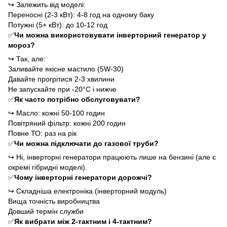
↪
Залежить від моделі:
Переносні (2-3 кВт): 4-8 год на одному баку
Потужні (5+ кВт): до 10-12 год
✅
Чи можна використовувати інверторний генератор у
мороз?
↪
Так, але:
Заливайте якісне мастило (5W-30)
Давайте прогрітися 2-3 хвилини
Не запускайте при -20°C і нижче
✅
Як часто потрібно обслуговувати?
↪
Масло: кожні 50-100 годин
Повітряний фільтр: кожні 200 годин
Повне ТО: раз на рік
✅
Чи можна підключати до газової труби?
↪
Ні, інверторні генератори працюють лише на бензині (але є
окремі гібридні моделі).
✅
Чому інверторні генератори дорожчі?
↪
Складніша електроніка (інверторний модуль)
Вища точність виробництва
Довший термін служби
✅
Як вибрати між 2-тактним і 4-тактним?