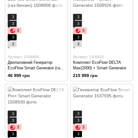
3
3
3
3
3
3
3
3
3
3
Артикул: 1508808
Артикул: 1508926
Двопаливний Генератор
Комплект EcoFlow DELTA
EcoFlow Smart Generator (газ-
Max(2000) + Smart Generator
бензин)
46 999 грн
215 999 грн
3
3
3
3
3
3
3
3