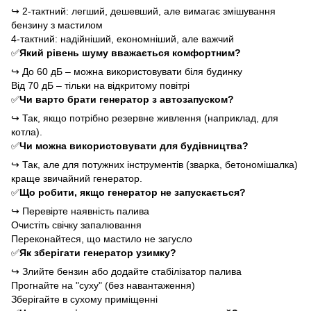
↪
2-тактний: легший, дешевший, але вимагає змішування
бензину з мастилом
4-тактний: надійніший, економніший, але важчий
✅
Який рівень шуму вважається комфортним?
↪
До 60 дБ – можна використовувати біля будинку
Від 70 дБ – тільки на відкритому повітрі
✅
Чи варто брати генератор з автозапуском?
↪
Так, якщо потрібно резервне живлення (наприклад, для
котла).
✅
Чи можна використовувати для будівництва?
↪
Так, але для потужних інструментів (зварка, бетономішалка)
краще звичайний генератор.
✅
Що робити, якщо генератор не запускається?
↪
Перевірте наявність палива
Очистіть свічку запалювання
Переконайтеся, що мастило не загусло
✅
Як зберігати генератор узимку?
↪
Злийте бензин або додайте стабілізатор палива
Прогнайте на "суху" (без навантаження)
Зберігайте в сухому приміщенні