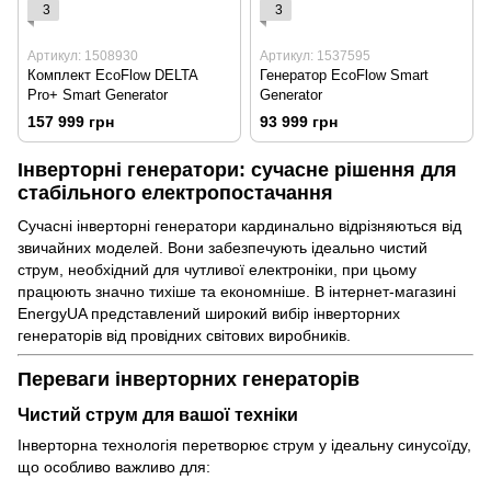
3
3
Артикул: 1508930
Артикул: 1537595
Комплект EcoFlow DELTA
Генератор EcoFlow Smart
Pro+ Smart Generator
Generator
157 999 грн
93 999 грн
Інверторні генератори: сучасне рішення для
стабільного електропостачання
Сучасні інверторні генератори кардинально відрізняються від
звичайних моделей. Вони забезпечують ідеально чистий
струм, необхідний для чутливої електроніки, при цьому
працюють значно тихіше та економніше. В інтернет-магазині
EnergyUA представлений широкий вибір інверторних
генераторів від провідних світових виробників.
Переваги інверторних генераторів
Чистий струм для вашої техніки
Інверторна технологія перетворює струм у ідеальну синусоїду,
що особливо важливо для: