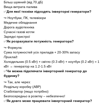
Більш шумний (від 70 дБ)
Вища витрата палива
✅
Для якої техніки підходять інверторні генератори?
↪
Ноутбуки, ПК, телевізори
Медичне обладнання
Дорога аудіотехніка
Сучасні газові котли
Зарядні пристрої
✅
Як розрахувати потужність генератора?
↪
Формула:
Сума потужностей усіх приладів + 20-30% запасу
Приклад:
Холодильник (0.5 кВт) + світло (0.3 кВт) + ноутбук (0.2 кВт) = 1
кВт → генератор на 1.2-1.5 кВт
✅
Чи можна підключати інверторний генератор до
будинку?
↪
Так, але через:
Роздільну коробку (ABP)
Стабілізатор (якщо потрібно)
Безпосередньо в розетку – небезпечно!
✅
Як довго може працювати інверторний генератор?