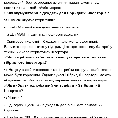
мережевий, безпосередньо живлячи навантаження від
сонячних панелей та/або мережі.
✅
Які акумулятори підходять для гібридних інверторів?
↪
Сумісні акумулятори типів:
- LiFePO4 - найбільш довговічні та безпечні,
- GEL і AGM - надійні та поширені варіанти,
- Свинцево-кислотні – бюджетні, але менш ефективні.
Важливо переконатися у підтримці конкретного типу батареї у
технічних характеристиках інвертора.
✅
Чи потрібний стабілізатор напруги при використанні
гібридного інвертора?
↪
Якщо у вашій місцевості часті стрибки напруги, стабілізатор
може бути корисним. Однак сучасні гібридні інвертори мають
вбудовані засоби захисту від перевантажень та перенапруг.
✅
Як вибрати однофазний чи трифазний гібридний
інвертор?
↪
Різниця?
- Однофазні (220 В) - підходять для більшості приватних
будинків.
- Трифазні (380 В) - оптимальні для комерційних об'єктів та