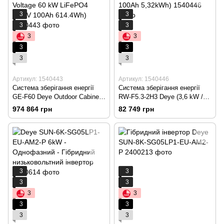
3
3
3
3
3
3
3
3
3
3
Артикул: 1540443
Артикул: 1540446
Система зберігання енергії
Система зберігання енергії
GE-F60 Deye Outdoor Cabinet
RW-F5.3-2H3 Deye (3,6 kW /
ESS (High-Voltage 60 kW
LiFePO4 51,2V 100Ah
974 864 грн
82 749 грн
LiFePO4 51,2V 100Ah
5,32kWh)
614.4Wh)
3
3
3
3
3
3
3
3
3
3