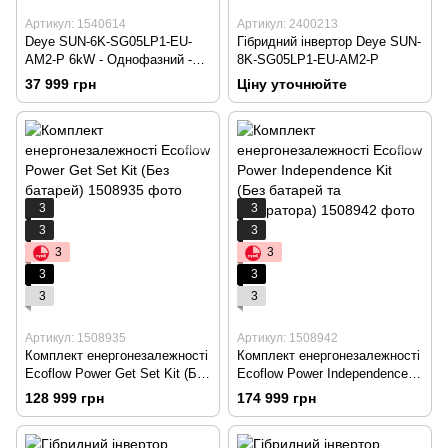
Артикул: 1540614
Артикул: 2400213
Deye SUN-6K-SG05LP1-EU-
Гібридний інвертор Deye SUN-
AM2-P 6kW - Однофазний -
8K-SG05LP1-EU-AM2-P
Гібридний низьковольтний
37 999 грн
Ціну уточнюйте
інвертор
3
3
3
3
3
3
3
3
3
3
Артикул: 1508935
Артикул: 1508942
Комплект енергонезалежності
Комплект енергонезалежності
Ecoflow Power Get Set Kit (Без
Ecoflow Power Independence
батарей)
Kit (Без батарей та
128 999 грн
174 999 грн
генератора)