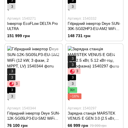
3
3
3
3
Артикул: 1540271
Артикул: 1540332
Інвертор EcoFLow DELTA Pro
Гібридний інвертор Deye SUN-
ULTRA
30K-SG02HP3-EU-AM2 WiFi
(30 kW, 3 фази, 3 MPPT, HV)
151 999 грн
148 731 грн
3
3
3
3
3
3
3
3
3
Хіт
3
−16%
Артикул: 1540344
Артикул: 1540297
Гібридний інвертор Deye SUN-
Зарядна станція MARSTEK
12K-SG05LP3-EU-SM2 WiFi
VENUS E GEN 3.0 (2.5 кВт,
(12 kW, 3 фази, 2 MPPT, LV)
5.12 кВт·год, Однофазна)
76 100 грн
66 999 грн
79 999 грн