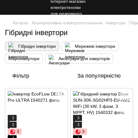
Каталог
Альтернативне електропостачання
Інвертори
Гібр
Гібридні інвертори
Гібридні інвертори
Мережеві інвертори
Мікроінвертори
Аксесуари для інверторів
Фільтр
За популярністю
3
3
3
3
3
3