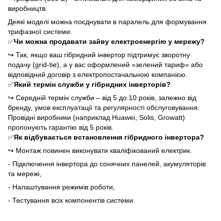
виробництв.
Деякі моделі можна поєднувати в паралель для формування
трифазної системи.
✅
Чи можна продавати зайву електроенергію у мережу?
↪
Так, якщо ваш гібридний інвертор підтримує зворотну
подачу (grid-tie), а у вас оформлений «зелений тариф» або
відповідний договір з електропостачальною компанією.
✅
Який термін служби у гібридних інверторів?
↪
Середній термін служби – від 5 до 10 років, залежно від
бренду, умов експлуатації та регулярності обслуговування.
Провідні виробники (наприклад Huawei, Solis, Growatt)
пропонують гарантію від 5 років.
✅
Як відбувається встановлення гібридного інвертора?
↪
Монтаж повинен виконувати кваліфікований електрик.
- Підключення інвертора до сонячних панелей, акумуляторів
та мережі,
- Налаштування режимів роботи,
- Тестування всіх компонентів системи.