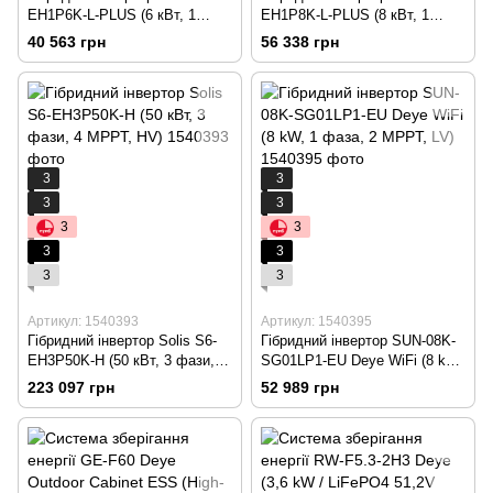
EH1P6K-L-PLUS (6 кВт, 1
EH1P8K-L-PLUS (8 кВт, 1
фаза, 2 MPPT, LV)
фаза, 2 MPPT, LV)
40 563 грн
56 338 грн
3
3
3
3
3
3
3
3
3
3
Артикул: 1540393
Артикул: 1540395
Гібридний інвертор Solis S6-
Гібридний інвертор SUN-08K-
EH3P50K-H (50 кВт, 3 фази, 4
SG01LP1-EU Deye WiFi (8 kW,
MPPT, HV)
1 фаза, 2 MPPT, LV)
223 097 грн
52 989 грн