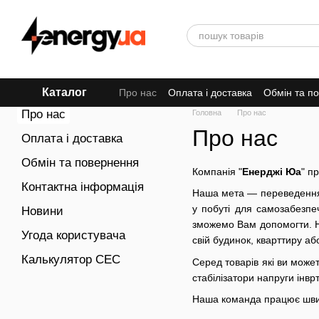
Перейти до основного контенту
Каталог
Про нас
Оплата і доставка
Обмін та п
Про нас
Головна
Про нас
Про нас
Оплата і доставка
Обмін та повернення
Компанія "
Енерджі Юа
" п
Контактна інформація
Наша мета — переведення У
у побуті для самозабезпе
Новини
зможемо Вам допомогти. Н
Угода користувача
свій будинок, кварттиру 
Калькулятор СЕС
Серед товарів які ви може
стабілізатори напруги інвр
Наша команда працює швид