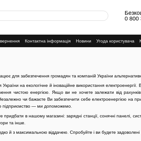
Безко
0 800 
овернення
Контактна інформація
Новини
Угода користувача
рацює для забезпечення громадян та компаній України альтернативн
країни на екологічне й іноваційне використання електроенергії. 
чення чистою енергією. Якщо ви не хочете залежати від рахунків
езалежно чи бажаєте Ви забезпечити себе електроенергією на при
або підприємство — ми допоможемо.
те придбати в нашому магазині: зарядні станції, сонячні панелі, 
тори та інше.
ко й з максимальною віддачею. Спробуйте і ви будете задоволені