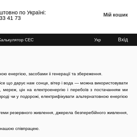
штовно по Україні:
Мій кошик
33 41 73
Вхід
Калькулятор СЕС
Укр
ою енергією, засобами іі генерації та збереження.
Все що дарує нам сонце, вітер і вода — можна використовувати
, мереж, цін на електроенергію і перебоїв з постачанням ми
роді чи у подорожі, електрифікувати альтернатовною енергією
системи резервного живлення, джерела безперебійного живлення,
 нашою співпрацею.