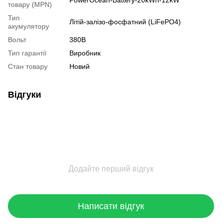
PowerOcean-Battery-20kWh-12kW
товару (MPN)
Тип
Літій-залізо-фосфатний (LiFePO4)
акумулятору
Вольт
380В
Тип гарантії
Виробник
Стан товару
Новий
Відгуки
Додайте перший відгук
Написати відгук