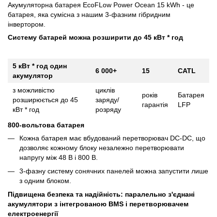
Акумуляторна батарея EcoFLow Power Ocean 15 kWh - це
батарея, яка сумісна з нашим 3-фазним гібридним
інвертором.
Систему батарей можна розширити до 45 кВт * год
5 кВт * год один
6 000+
15
CATL
акумулятор
з можливістю
циклів
років
Батарея
розширюється до 45
заряду/
гарантія
LFP
кВт * год
розряду
800-вольтова батарея
Кожна батарея має вбудований перетворювач DC-DC, що
дозволяє кожному блоку незалежно перетворювати
напругу між 48 В і 800 В.
3-фазну систему сонячних панелей можна запустити лише
з одним блоком.
Підвищена безпека та надійність: паралельно з'єднані
акумулятори з інтегрованою BMS і перетворювачем
електроенергії