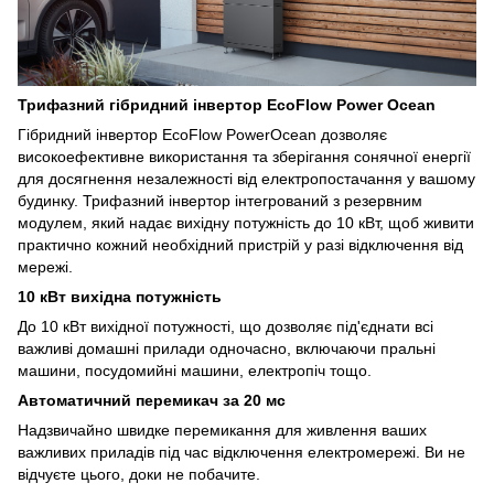
Трифазний гібридний інвертор EcoFlow Power Ocean
Гібридний інвертор EcoFlow PowerOcean дозволяє
високоефективне використання та зберігання сонячної енергії
для досягнення незалежності від електропостачання у вашому
будинку. Трифазний інвертор інтегрований з резервним
модулем, який надає вихідну потужність до 10 кВт, щоб живити
практично кожний необхідний пристрій у разі відключення від
мережі.
10 кВт вихідна потужність
До 10 кВт вихідної потужності, що дозволяє під'єднати всі
важливі домашні прилади одночасно, включаючи пральні
машини, посудомийні машини, електропіч тощо.
Автоматичний перемикач за 20 мс
Надзвичайно швидке перемикання для живлення ваших
важливих приладів під час відключення електромережі. Ви не
відчуєте цього, доки не побачите.