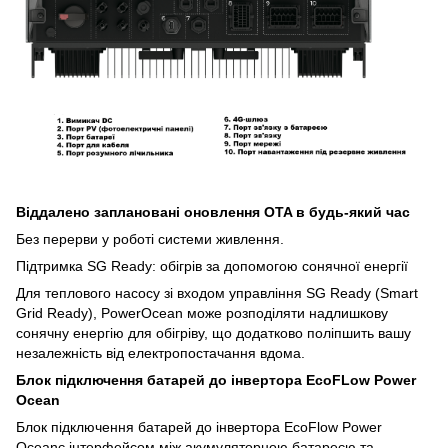
Віддалено заплановані оновлення OTA в будь-який час
Без перерви у роботі системи живлення.
Підтримка SG Ready: обігрів за допомогою сонячної енергії
Для теплового насосу зі входом управління SG Ready (Smart
Grid Ready), PowerOcean може розподіляти надлишкову
сонячну енергію для обігріву, що додатково поліпшить вашу
незалежність від електропостачання вдома.
Блок підключення батарей до інвертора EcoFLow Power
Ocean
Блок підключення батарей до інвертора EcoFlow Power
Oceanє інтерфейсом між акумуляторною батареєю та