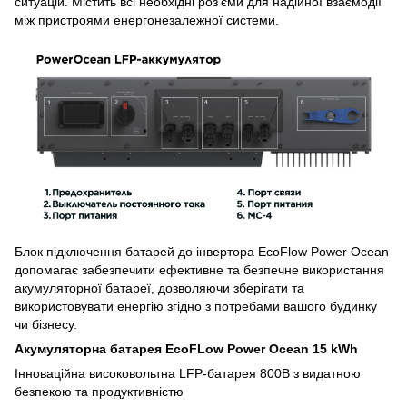
ситуацій. Містить всі необхідні роз’єми для надійної взаємодії
між пристроями енергонезалежної системи.
Блок підключення батарей до інвертора EcoFlow Power Ocean
допомагає забезпечити ефективне та безпечне використання
акумуляторної батареї, дозволяючи зберігати та
використовувати енергію згідно з потребами вашого будинку
чи бізнесу.
Акумуляторна батарея EcoFLow Power Ocean 15 kWh
Інноваційна високовольтна LFP-батарея 800В з видатною
безпекою та продуктивністю