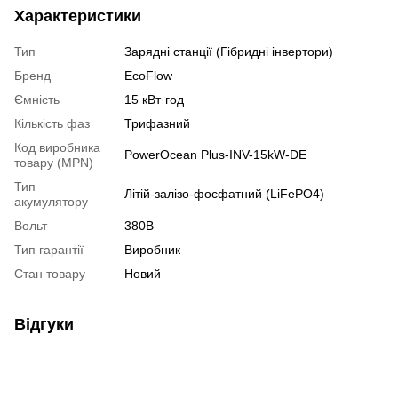
Характеристики
Тип
Зарядні станції (Гібридні інвертори)
Бренд
EcoFlow
Ємність
15 кВт·год
Кількість фаз
Трифазний
Код виробника
PowerOcean Plus-INV-15kW-DE
товару (MPN)
Тип
Літій-залізо-фосфатний (LiFePO4)
акумулятору
Вольт
380В
Тип гарантії
Виробник
Стан товару
Новий
Відгуки