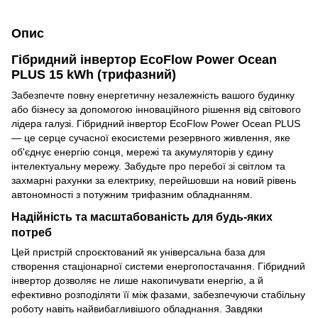
Опис
Гібридний інвертор EcoFlow Power Ocean
PLUS 15 kWh (трифазний)
Забезпечте повну енергетичну незалежність вашого будинку
або бізнесу за допомогою інноваційного рішення від світового
лідера галузі. Гібридний інвертор EcoFlow Power Ocean PLUS
— це серце сучасної екосистеми резервного живлення, яке
об'єднує енергію сонця, мережі та акумуляторів у єдину
інтелектуальну мережу. Забудьте про перебої зі світлом та
захмарні рахунки за електрику, перейшовши на новий рівень
автономності з потужним трифазним обладнанням.
Надійність та масштабованість для будь-яких
потреб
Цей пристрій спроєктований як універсальна база для
створення стаціонарної системи енергопостачання. Гібридний
інвертор дозволяє не лише накопичувати енергію, а й
ефективно розподіляти її між фазами, забезпечуючи стабільну
роботу навіть найвибагливішого обладнання. Завдяки