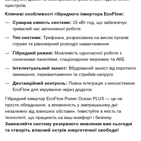
пристроїв.
Ключові особливості гібридного інвертора EcoFlow:
Сумарна ємність системи:
15 кВт·год, що забезпечує
тривалий час автономної роботи.
Тип системи:
Трифазна, розрахована на високі пускові
струми та рівномірний розподіл навантаження.
Гібридний режим:
Можливість одночасної роботи з
сонячними панелями, стаціонарною мережею та АКБ.
Інтелектуальний захист:
Вбудований захист від короткого
замикання, перевантаження та стрибків напруги.
Дистанційний контроль:
Повна інтеграція з екосистемою
EcoFlow для керування через додаток.
Гібридний інвертор EcoFlow Power Ocean PLUS — це не
просто обладнання, а впевненість у завтрашньому дні
незалежно від зовнішніх обставин. Інвестуйте в якість та
технології, що працюють на ваш комфорт і безпеку.
Замовляйте систему резервного живлення вже сьогодні
та створіть власний острів енергетичної свободи!