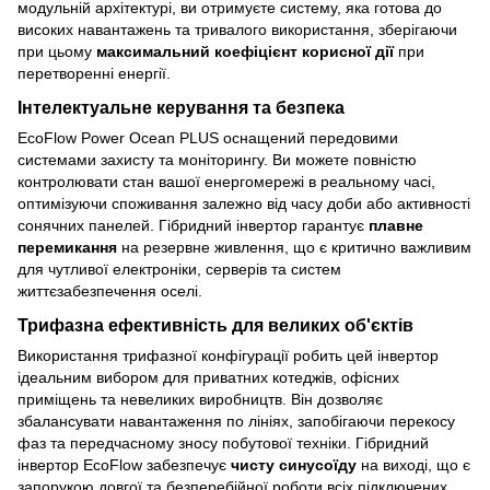
модульній архітектурі, ви отримуєте систему, яка готова до
високих навантажень та тривалого використання, зберігаючи
при цьому
максимальний коефіцієнт корисної дії
при
перетворенні енергії.
Інтелектуальне керування та безпека
EcoFlow Power Ocean PLUS оснащений передовими
системами захисту та моніторингу. Ви можете повністю
контролювати стан вашої енергомережі в реальному часі,
оптимізуючи споживання залежно від часу доби або активності
сонячних панелей. Гібридний інвертор гарантує
плавне
перемикання
на резервне живлення, що є критично важливим
для чутливої електроніки, серверів та систем
життєзабезпечення оселі.
Трифазна ефективність для великих об'єктів
Використання трифазної конфігурації робить цей інвертор
ідеальним вибором для приватних котеджів, офісних
приміщень та невеликих виробництв. Він дозволяє
збалансувати навантаження по лініях, запобігаючи перекосу
фаз та передчасному зносу побутової техніки. Гібридний
інвертор EcoFlow забезпечує
чисту синусоїду
на виході, що є
запорукою довгої та безперебійної роботи всіх підключених