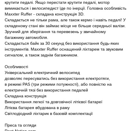
крутити педалі. Якщо перестати крутити педалі, мотор
вимикається і велосипедист їде по інерції. Головна особливість
Maxxter Ruffer - складана конструкція 3D.
Складається не тільки рама, але також кермо і навіть педалі! У
складеному стані він займає місце не більше середньої валізи.
Зручний для зберігання та перевезень у звичайному
багажнику автомобіля.
Складається байк за 30 секунд без використання будь-яких
інструментів. Maxxter Ruffer оснащений ліхтарем та звуковим
сигналом, а також заднім багажником.
Особливості
Універсальний електричний велосипед
дозволяє пересуватись без використання електротяги,
в режимі PAS (три режими потужності), або повністю на
електричній тязі без використання педалей
Складана конструкція
Використання легкої та довговічної літієвої батареї
Літієва батарея вбудована в раму
Світлодіодний ліхтарик в базовій комплектації
Преса та огляди