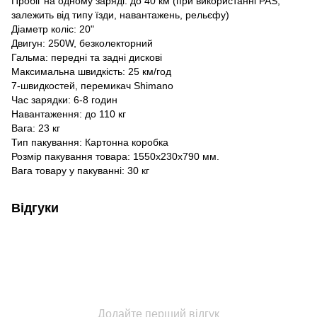
Пробіг на одному заряді: до 40 км (при використанні PAS,
залежить від типу їзди, навантажень, рельєфу)
Діаметр коліс: 20"
Двигун: 250W, безколекторний
Гальма: передні та задні дискові
Максимальна швидкість: 25 км/год
7-швидкостей, перемикач Shimano
Час зарядки: 6-8 годин
Навантаження: до 110 кг
Вага: 23 кг
Тип пакування: Картонна коробка
Розмір пакування товара: 1550х230х790 мм.
Вага товару у пакуванні: 30 кг
Відгуки
Додайте перший відгук