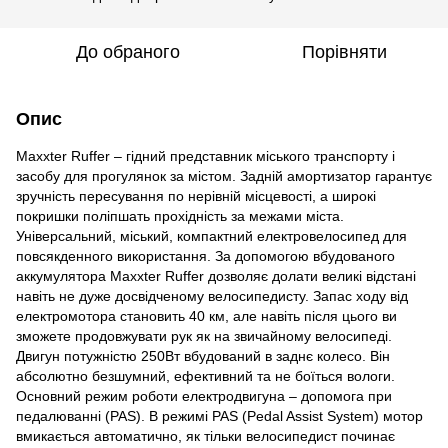
До обраного
Порівняти
Опис
Maxxter Ruffer – гідний представник міського транспорту і
засобу для прогулянок за містом. Задній амортизатор гарантує
зручність пересування по нерівній місцевості, а широкі
покришки поліпшать прохідність за межами міста.
Універсальний, міський, компактний електровелосипед для
повсякденного використання. За допомогою вбудованого
аккумулятора Maxxter Ruffer дозволяє долати великі відстані
навіть не дуже досвідченому велосипедисту. Запас ходу від
електромотора становить 40 км, але навіть після цього ви
зможете продовжувати рук як на звичайному велосипеді.
Двигун потужністю 250Вт вбудований в заднє колесо. Він
абсолютно безшумний, ефективний та не боїться вологи.
Основний режим роботи електродвигуна – допомога при
педалюванні (PAS). В режимі PAS (Pedal Assist System) мотор
вмикається автоматично, як тільки велосипедист починає