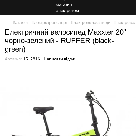
Каталог
Електротранспорт
Електровелосипеди
Електрове
Електричний велосипед Maxxter 20"
чорно-зелений - RUFFER (black-
green)
Артикул:
1512816
Написати відгук