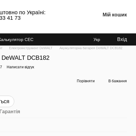
штовно по Україні:
Мій кошик
33 41 73
Вхід
Калькулятор СЕС
Укр
нт
Електроінструмент DeWALT
Акумуляторна батарея DeWALT DCB182
я DeWALT DCB182
87
Написати відгук
Порівняти
В бажання
ться
Гарантія