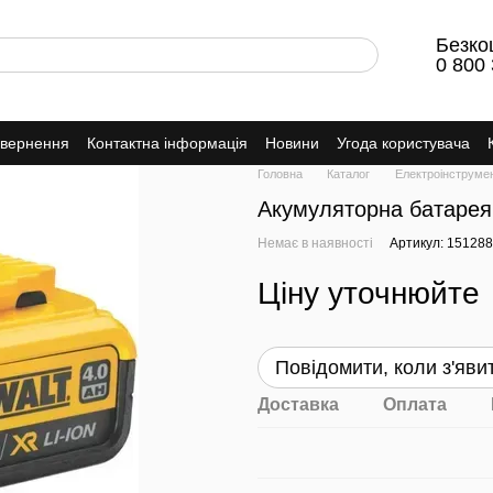
Безко
0 800 
овернення
Контактна інформація
Новини
Угода користувача
Головна
Каталог
Електроінструме
Акумуляторна батаре
Немає в наявності
Артикул: 15128
Ціну уточнюйте
Повідомити, коли з'яви
Доставка
Оплата