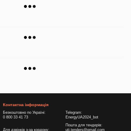
Контактна інформація
Безкоштовно по Україні:
Telegram:
0 800 33 41 73
EnergyUA2024_bot
Пошта для тендерів:
Для дзвінків з-за кордону:
uti.tenders@gmail.com