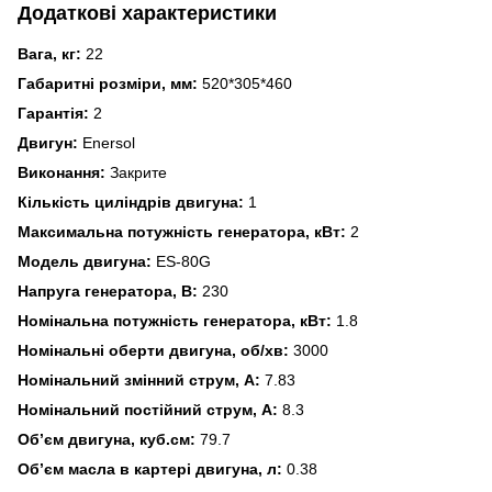
Додаткові характеристики
Вага, кг:
22
Габаритні розміри, мм:
520*305*460
Гарантія:
2
Двигун:
Enersol
Виконання:
Закрите
Кількість циліндрів двигуна:
1
Максимальна потужність генератора, кВт:
2
Модель двигуна:
ES-80G
Напруга генератора, В:
230
Номінальна потужність генератора, кВт:
1.8
Номінальні оберти двигуна, об/хв:
3000
Номінальний змінний струм, А:
7.83
Номінальний постійний струм, А:
8.3
Об’єм двигуна, куб.см:
79.7
Об’єм масла в картері двигуна, л:
0.38