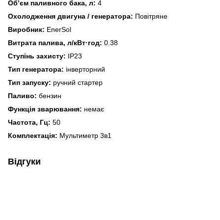
Об’єм паливного бака, л:
4
Охолодження двигуна / генератора:
Повітряне
Виробник:
EnerSol
Витрата палива, л/кВт·год:
0.38
Ступінь захисту:
IP23
Тип генератора:
інверторний
Тип запуску:
ручний стартер
Паливо:
бензин
Функція зварювання:
немає
Частота, Гц:
50
Комплектація:
Мультиметр 3в1
Відгуки