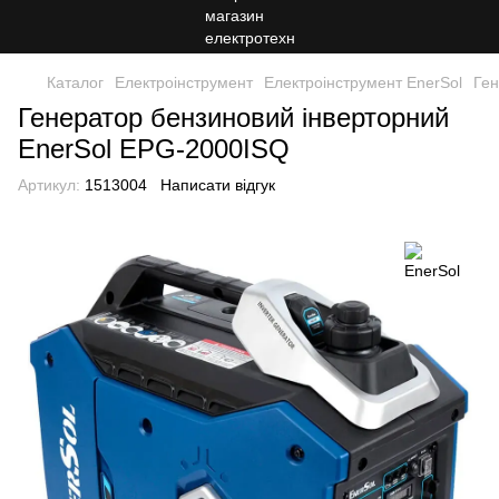
Каталог
Електроінструмент
Електроінструмент EnerSol
Ген
Генератор бензиновий інверторний
EnerSol EPG-2000ISQ
Артикул:
1513004
Написати відгук