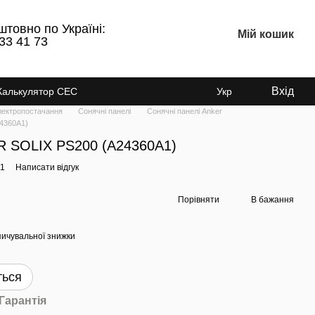
штовно по Україні:
Мій кошик
33 41 73
Вхід
Калькулятор СЕС
Укр
лектропостачання
Сонячні панелі
Сонячні панелі Anker
4360A1)
R SOLIX PS200 (A24360A1)
41
Написати відгук
Порівняти
В бажання
ичувальної знижки
ться
Гарантія