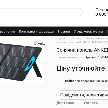
Безко
0 800 
овернення
Контактна інформація
Новини
Угода користувача
Головна
Каталог
Альтернативне е
Сонячна панель ANKER SOLIX PS200 (A2
Сонячна панель ANKE
Немає в наявності
Артикул: 15401
Ціну уточнюйте
Ввійти
для відображення накоп
%
Повідомити, коли з'яви
Доставка
Оплата