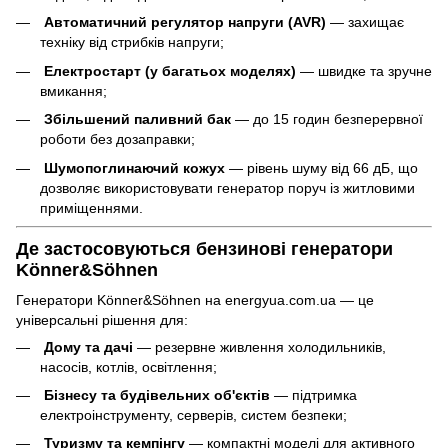
Автоматичний регулятор напруги (AVR)
— захищає
техніку від стрибків напруги;
Електростарт (у багатьох моделях)
— швидке та зручне
вмикання;
Збільшений паливний бак
— до 15 годин безперервної
роботи без дозаправки;
Шумопоглинаючий кожух
— рівень шуму від 66 дБ, що
дозволяє використовувати генератор поруч із житловими
приміщеннями.
Де застосовуються бензинові генератори
Könner&Söhnen
Генератори Könner&Söhnen на energyua.com.ua — це
універсальні рішення для:
Дому та дачі
— резервне живлення холодильників,
насосів, котлів, освітлення;
Бізнесу та будівельних об'єктів
— підтримка
електроінструменту, серверів, систем безпеки;
Туризму та кемпінгу
— компактні моделі для активного