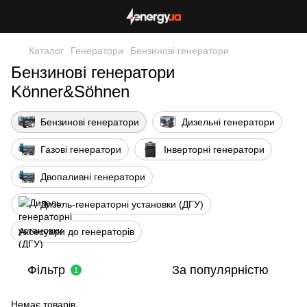
Каталог
Генератори
Бензинові генератори
Бензинові генератори
Könner&Söhnen
Бензинові генератори
Дизельні генератори
Газові генератори
Інверторні генератори
Двопаливні генератори
Дизель-генераторні установки (ДГУ)
Аксесуари до генераторів
Фільтр
За популярністю
1
Немає товарів