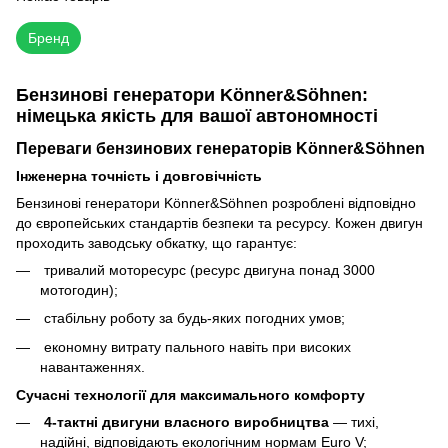
Бренд
Бензинові генератори Könner&Söhnen:
німецька якість для вашої автономності
Переваги бензинових генераторів Könner&Söhnen
Інженерна точність і довговічність
Бензинові генератори Könner&Söhnen розроблені відповідно
до європейських стандартів безпеки та ресурсу. Кожен двигун
проходить заводську обкатку, що гарантує:
тривалий моторесурс (ресурс двигуна понад 3000
мотогодин);
стабільну роботу за будь-яких погодних умов;
економну витрату пального навіть при високих
навантаженнях.
Сучасні технології для максимального комфорту
4-тактні двигуни власного виробництва
— тихі,
надійні, відповідають екологічним нормам Euro V;