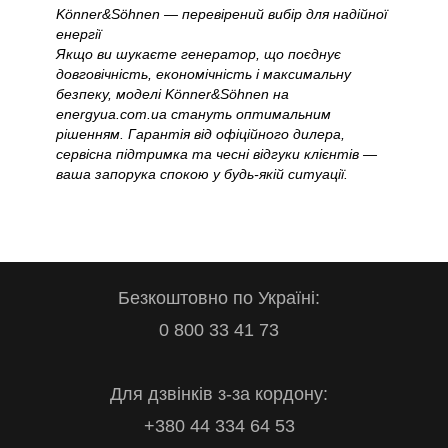
Könner&Söhnen — перевірений вибір для надійної
енергії
Якщо ви шукаєте генератор, що поєднує
довговічність, економічність і максимальну
безпеку, моделі Könner&Söhnen на
energyua.com.ua стануть оптимальним
рішенням. Гарантія від офіційного дилера,
сервісна підтримка та чесні відгуки клієнтів —
ваша запорука спокою у будь-якій ситуації.
Безкоштовно по Україні:
0 800 33 41 73
Для дзвінків з-за кордону:
+380 44 334 64 53