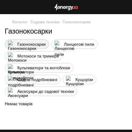
Каталог
Садова техніка
Газонокосарки
Газонокосарки
Газонокосарки
Ланцюгові пили
Мотокоси та тримери
Культиватори та мотоблоки
Садові подрібнювачі
Кущорізи
Аксесуари до садової техніки
Немає товарів