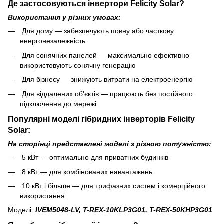
Де застосовуються інвертори Felicity Solar?
Використання у різних умовах:
Для дому — забезпечують повну або часткову
енергонезалежність
Для сонячних панелей — максимально ефективно
використовують сонячну генерацію
Для бізнесу — знижують витрати на електроенергію
Для віддалених об'єктів — працюють без постійного
підключення до мережі
Популярні моделі гібридних інверторів Felicity
Solar:
На сторінці представлені моделі з різною потужністю:
5 кВт — оптимально для приватних будинків
8 кВт — для комбінованих навантажень
10 кВт і більше — для трифазних систем і комерційного
використання
Моделі:
IVEM5048-LV, T-REX-10KLP3G01, T-REX-50KHP3G01