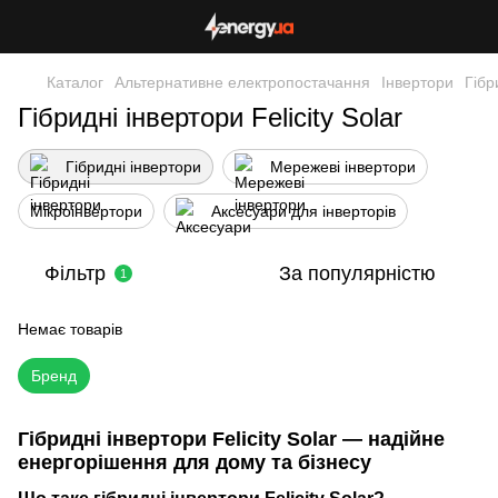
Каталог
Альтернативне електропостачання
Інвертори
Гібр
Гібридні інвертори Felicity Solar
Гібридні інвертори
Мережеві інвертори
Мікроінвертори
Аксесуари для інверторів
Фільтр
За популярністю
1
Немає товарів
Бренд
Гібридні інвертори Felicity Solar — надійне
енергорішення для дому та бізнесу
Що таке гібридні інвертори Felicity Solar?