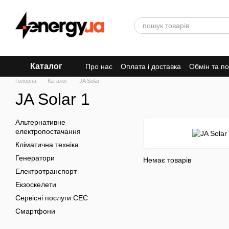
Перейти до основного контенту
Каталог
Про нас
Оплата і доставка
Обмін та п
Головна
Каталог
JA Solar
JA Solar 1
Альтернативне
електропостачання
Кліматична техніка
Генератори
Немає товарів
Електротранспорт
Екзоскелети
Сервісні послуги СЕС
Смартфони