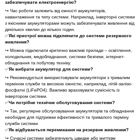
забезпечувати електроенергію?
↪
Час роботи залежить від ємності акумуляторів,
навантаження та типу системи. Наприклад, інверторні системи
з якісними акумуляторами можуть забезпечувати живлення від
декількох хвилин до кількох годин.
✅
Які пристрої можна підключити до системи резервного
живлення?
↪
Можна підключати критично важливі прилади – освітлення,
холодильник, медобладнання, системи безпеки, інтернет-
обладнання та побутову техніку.
✅
Як вибрати акумулятор для системи?
↪
Рекомендується використовувати акумулятори з тривалим
терміном служби та високою ємністю, наприклад, літій-залізо-
фосфатні (LiFePO4). Важливо враховувати сумісність із
інвертором системи.
✅
Чи потрібне технічне обслуговування системи?
↪
Так, регулярне обслуговування акумуляторів та обладнання
необхідне для підтримки ефективності та тривалого терміну
служби системи.
✅
Як відбувається перемикання на резервне живлення?
↪
Сучасні системи забезпечують швидке або миттєве