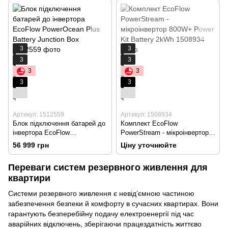
3
3
3
3
3
3
3
3
3
3
Артикул: 1512559
Артикул: 1508934
Блок підключення батарей до
Комплект EcoFlow
інвертора EcoFlow
PowerStream - мікроінвертор
PowerOcean Plus Battery
800W+ Power Kit Battery 2kWh
56 999 грн
Ціну уточнюйте
Junction Box
Переваги систем резервного живлення для
квартири
Системи резервного живлення є невід’ємною частиною
забезпечення безпеки й комфорту в сучасних квартирах. Вони
гарантують безперебійну подачу електроенергії під час
аварійних відключень, зберігаючи працездатність життєво