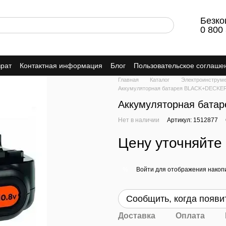
Безко
0 800
врат
Контактная информация
Блог
Пользовательское соглаше
Главная
Каталог
Электроинструм
Аккумуляторная батарея BLACK+DECKE
Аккумуляторная бата
Нет в наличии
Артикул: 1512877
Цену уточняйте
Войти
для отображения накопи
%
Сообщить, когда появи
Доставка
Оплата