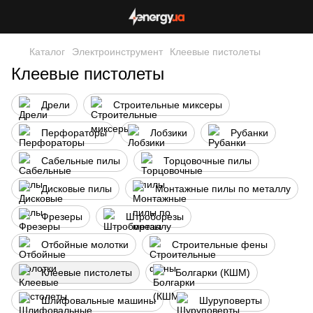
Каталог
Электроинструмент
Клеевые пистолеты
Клеевые пистолеты
Дрели
Строительные миксеры
Перфораторы
Лобзики
Рубанки
Сабельные пилы
Торцовочные пилы
Дисковые пилы
Монтажные пилы по металлу
Фрезеры
Штроборезы
Отбойные молотки
Строительные фены
Клеевые пистолеты
Болгарки (КШМ)
Шлифовальные машины
Шуруповерты