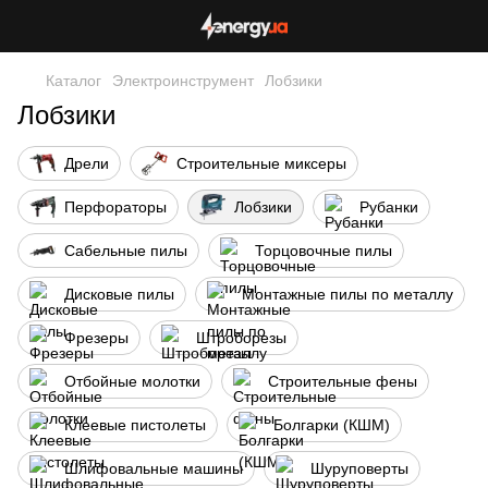
Каталог
Электроинструмент
Лобзики
Лобзики
Дрели
Строительные миксеры
Перфораторы
Лобзики
Рубанки
Сабельные пилы
Торцовочные пилы
Дисковые пилы
Монтажные пилы по металлу
Фрезеры
Штроборезы
Отбойные молотки
Строительные фены
Клеевые пистолеты
Болгарки (КШМ)
Шлифовальные машины
Шуруповерты