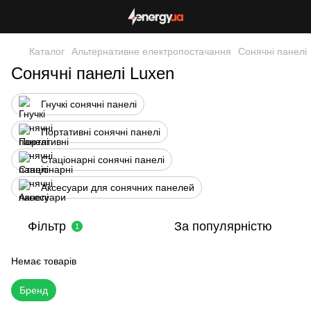
Каталог
Альтернативне електропостачання
Сонячні панелі
Сонячні панелі Luxen
Гнучкі сонячні панелі
Портативні сонячні панелі
Стаціонарні сонячні панелі
Аксесуари для сонячних панелей
Фільтр
За популярністю
1
Немає товарів
Бренд