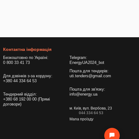
іями.
ання.
Контактна інформація
Безкоштовно по Україні:
Telegram:
0 800 33 41 73
EnergyUA2024_bot
Пошта для тендерів:
Для дзвінків з-за кордону:
uti.tenders@gmail.com
+380 44 334 64 53
Пошта для зв'язку:
Тендерний відділ:
info@energy.ua
+380 68 192 00 00 (Прямі
договори)
краще відповідатиме вашим завданням.
м. Київ, вул. Вербова, 23
044 334 64 53
Мапа проїзду