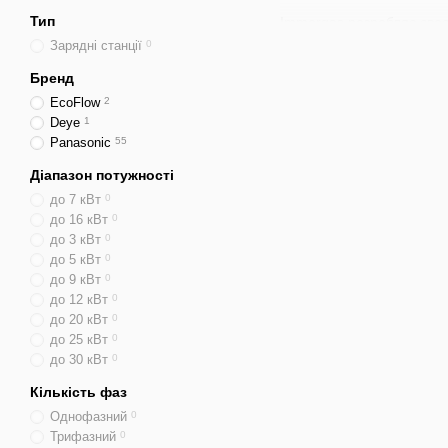
Тип
Immergas розробляє своє
Зарядні станції
0
Чому Immergas — це ро
Бренд
Італійська збірка — к
EcoFlow
2
Сучасні інверторні к
Deye
1
Panasonic
55
Робота при –25°C — б
Сумісність із соняч
Діапазон потужності
до 7 кВт
0
Низький рівень шуму
до 16 кВт
0
Інтеграція з система
до 3 кВт
0
до 5 кВт
0
Європейська сертифік
до 9 кВт
0
Immergas — це теплов
до 12 кВт
0
до 20 кВт
0
Де застосовуються т
до 25 кВт
0
Інженери Immergas адап
до 30 кВт
0
Приватні будинки — 
Кількість фаз
Однофазний
0
Квартири з індивідуа
Трифазний
0