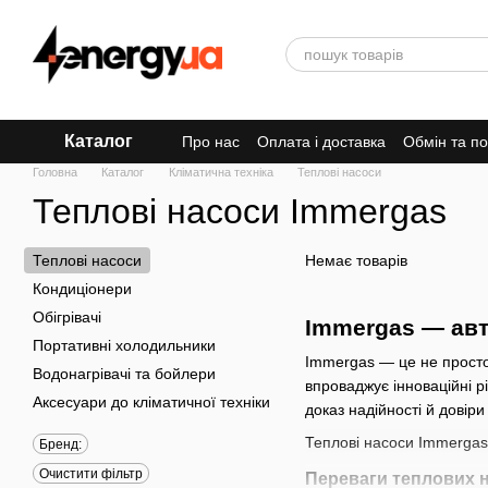
Перейти до основного контенту
Каталог
Про нас
Оплата і доставка
Обмін та п
Головна
Каталог
Кліматична техніка
Теплові насоси
Теплові насоси Immergas
Теплові насоси
Немає товарів
Кондиціонери
Обігрівачі
Immergas — авт
Портативні холодильники
Immergas — це не просто 
Водонагрівачі та бойлери
впроваджує інноваційні р
Аксесуари до кліматичної техніки
доказ надійності й довіри
Теплові насоси Immergas 
Бренд:
Очистити фільтр
Переваги теплових н