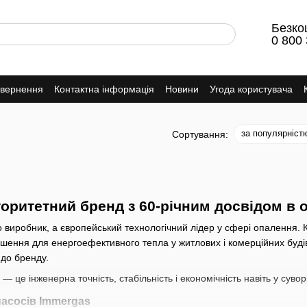
Безко
0 800 
овернення
Контактна інформація
Новини
Угода користувача
за популярніст
Сортування:
оритетний бренд з 60-річним досвідом в 
виробник, а європейський технологічний лідер у сфері опалення. Ком
ішення для енергоефективного тепла у житлових і комерційних будів
 до бренду.
— це інженерна точність, стабільність і економічність навіть у суво
асосів Immergas