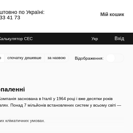
штовно по Україні:
Мій кошик
33 41 73
Вхід
Калькулятор СЕС
Укр
ю
спочатку дешевше
за назвою
Відображення:
опаленні
панія заснована в Італії у 1964 році і вже десятки років
лях. Понад 7 мільйонів встановлених систем у всьому світі —
рих кліматичних умовах.