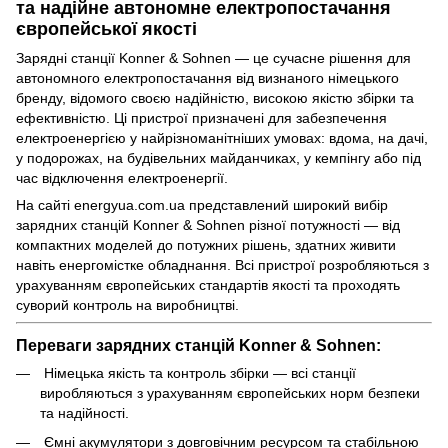
та надійне автономне електропостачання
європейської якості
Зарядні станції Konner & Sohnen — це сучасне рішення для
автономного електропостачання від визнаного німецького
бренду, відомого своєю надійністю, високою якістю збірки та
ефективністю. Ці пристрої призначені для забезпечення
електроенергією у найрізноманітніших умовах: вдома, на дачі,
у подорожах, на будівельних майданчиках, у кемпінгу або під
час відключення електроенергії.
На сайті energyua.com.ua представлений широкий вибір
зарядних станцій Konner & Sohnen різної потужності — від
компактних моделей до потужних рішень, здатних живити
навіть енергомістке обладнання. Всі пристрої розробляються з
урахуванням європейських стандартів якості та проходять
суворий контроль на виробництві.
Переваги зарядних станцій Konner & Sohnen:
Німецька якість та контроль збірки — всі станції
виробляються з урахуванням європейських норм безпеки
та надійності.
Ємні акумулятори з довговічним ресурсом та стабільною