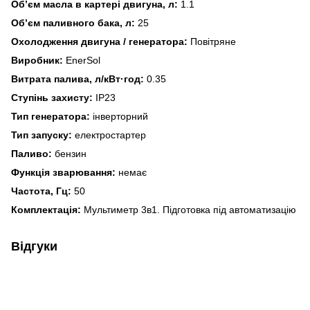
Об’єм масла в картері двигуна, л:
1.1
Об’єм паливного бака, л:
25
Охолодження двигуна / генератора:
Повітряне
Виробник:
EnerSol
Витрата палива, л/кВт·год:
0.35
Ступінь захисту:
IP23
Тип генератора:
інверторний
Тип запуску:
електростартер
Паливо:
бензин
Функція зварювання:
немає
Частота, Гц:
50
Комплектація:
Мультиметр 3в1. Підготовка під автоматизацію
Відгуки