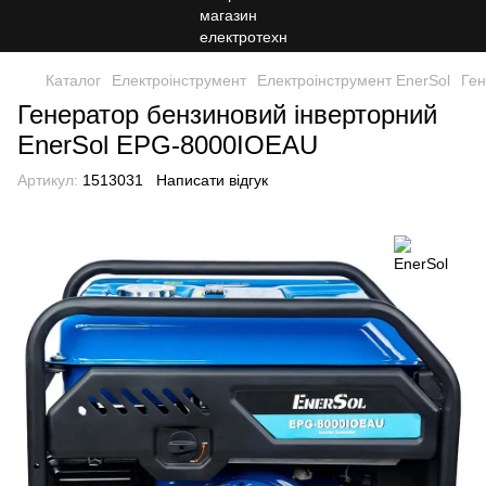
Каталог
Електроінструмент
Електроінструмент EnerSol
Ген
Генератор бензиновий інверторний
EnerSol EPG-8000IOEAU
Артикул:
1513031
Написати відгук