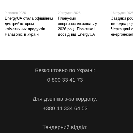
9 лютого 2026
20 грудня 2025
16 грудня 202
EnergyUA стала офіційним
Плануємо
Завдяки роб
дистриб’ютором
енергонезалежність у
ще одна ро
кліматичних продуктів
2026 році. Практика і
Черкащині 
Panasonic в Україні
досвід від EnergyUA
енергонеза
Безкоштовно по Україні:
0 800 33 41 73
Для дзвінків з-за кордону:
+380 44 334 64 53
Тендерний відділ: