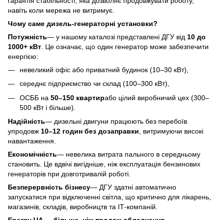
гарантія стабільності, яка дозволяє продовжувати роботу,
навіть коли мережа не витримує.
Чому саме дизель-генераторні установки?
Потужність
— у нашому каталозі представлені ДГУ від
10 до
1000+ кВт
. Це означає, що один генератор може забезпечити
енергією:
невеликий офіс або приватний будинок (10–30 кВт),
середнє підприємство чи склад (100–300 кВт),
ОСББ на
50–150 квартир
або цілий виробничий цех (300–
500 кВт і більше).
Надійність
— дизельні двигуни працюють без перебоїв
упродовж
10–12 годин без дозаправки
, витримуючи високі
навантаження.
Економічність
— невелика витрата пального в середньому
становить. Це вдвічі вигідніше, ніж експлуатація бензинових
генераторів при довготривалій роботі.
Безперервність бізнесу
— ДГУ здатні автоматично
запускатися при відключенні світла, що критично для лікарень,
магазинів, складів, виробництв та ІТ-компаній.