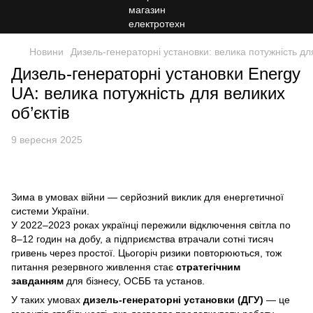
Новини
Дизель-генераторні установки: велика потужність для
Дизель-генераторні установки Energy
UA: велика потужність для великих
об’єктів
9 вересня 2025
Зима в умовах війни — серйозний виклик для енергетичної
системи України.
У 2022–2023 роках українці пережили відключення світла по
8–12 годин на добу, а підприємства втрачали сотні тисяч
гривень через простої. Цьогоріч ризики повторюються, тож
питання резервного живлення стає
стратегічним
завданням
для бізнесу, ОСББ та установ.
У таких умовах
дизель-генераторні установки (ДГУ)
— це