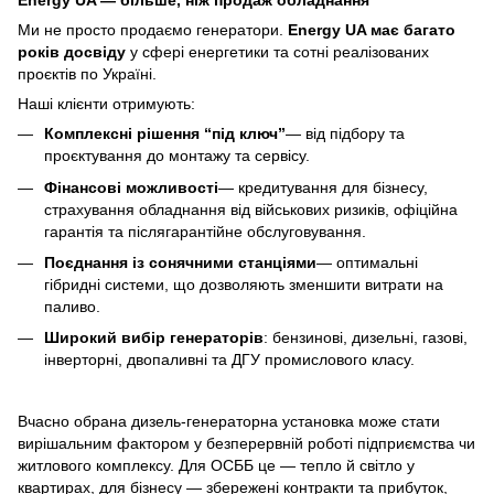
Energy UA — більше, ніж продаж обладнання
Ми не просто продаємо генератори.
Energy UA має багато
років досвіду
у сфері енергетики та сотні реалізованих
проєктів по Україні.
Наші клієнти отримують:
Комплексні рішення “під ключ”
— від підбору та
проєктування до монтажу та сервісу.
Фінансові можливості
— кредитування для бізнесу,
страхування обладнання від військових ризиків, офіційна
гарантія та післягарантійне обслуговування.
Поєднання із сонячними станціями
— оптимальні
гібридні системи, що дозволяють зменшити витрати на
паливо.
Широкий вибір генераторів
: бензинові, дизельні, газові,
інверторні, двопаливні та ДГУ промислового класу.
Вчасно обрана дизель-генераторна установка може стати
вирішальним фактором у безперервній роботі підприємства чи
житлового комплексу. Для ОСББ це — тепло й світло у
квартирах, для бізнесу — збережені контракти та прибуток,