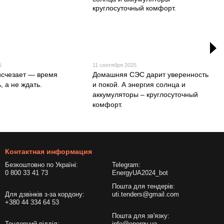
5
11 сентября 2025
 исчезает — время
Домашняя СЭС дарит уверенность
, а не ждать.
и покой. А энергия солнца и
аккумуляторы – круглосуточный
комфорт.
Контактная информация
Безкоштовно по Україні:
Telegram:
0 800 33 41 73
EnergyUA2024_bot
Пошта для тендерів:
Для дзвінків з-за кордону:
uti.tenders@gmail.com
+380 44 334 64 53
Пошта для зв'язку:
Тендерний відділ:
info@energy.ua