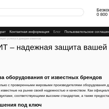
Безко
0 800
врат
Контактная информация
Блог
Пользовательское соглаше
екрет успеха и доверия клиентов
 – надежная защита вашей 
ва оборудования от известных брендов
только с проверенными мировыми производителями оборудования д
известные на рынке своей надежностью и качеством. Как официа
уктами, соответствующими высоким стандартам, а также предоста
шения под ключ