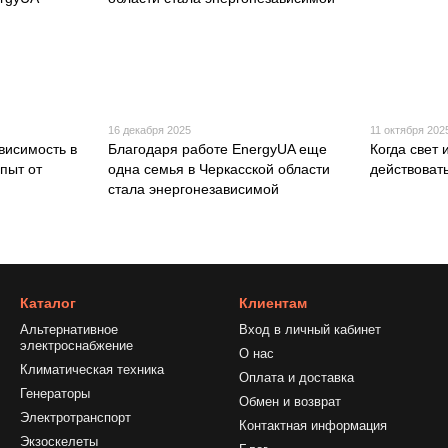
16 декабря 2025
11 октября 202
висимость в
Благодаря работе EnergyUA еще
Когда свет
опыт от
одна семья в Черкасской области
действовать
стала энергонезависимой
Каталог
Клиентам
Альтернативное
Вход в личный кабинет
электроснабжение
О нас
Климатическая техника
Оплата и доставка
Генераторы
Обмен и возврат
Электротранспорт
Контактная информация
Экзоскелеты