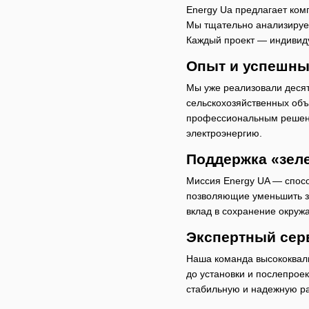
Energy Ua предлагает ком
Мы тщательно анализируем
Каждый проект — индивиду
Опыт и успешны
Мы уже реализовали десят
сельскохозяйственных объ
профессиональным решения
электроэнергию.
Поддержка «зел
Миссия Energy UA — спосо
позволяющие уменьшить за
вклад в сохранение окру
Экспертный серв
Наша команда высококвали
до установки и послепрое
стабильную и надежную ра