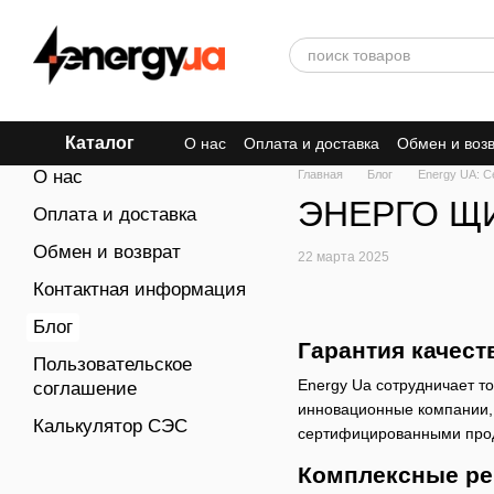
Перейти к основному контенту
Каталог
О нас
Оплата и доставка
Обмен и воз
О нас
Главная
Блог
Energy UA: С
ЭНЕРГО ЩИТ
Оплата и доставка
Обмен и возврат
22 марта 2025
Контактная информация
Блог
Гарантия качест
Пользовательское
Energy Ua сотрудничает 
соглашение
инновационные компании, 
Калькулятор СЭС
сертифицированными прод
Комплексные ре