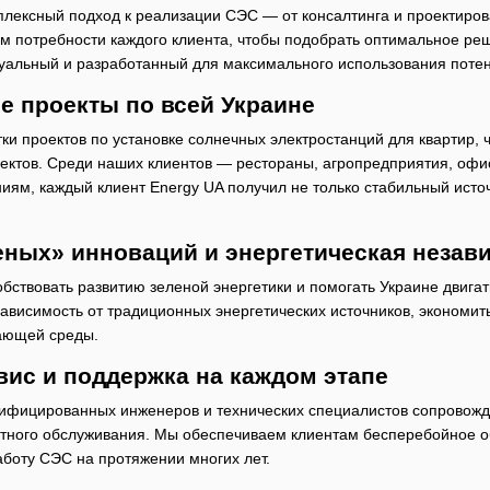
плексный подход к реализации СЭС — от консалтинга и проектиров
 потребности каждого клиента, чтобы подобрать оптимальное ре
альный и разработанный для максимального использования потен
е проекты по всей Украине
ки проектов по установке солнечных электростанций для квартир,
ектов. Среди наших клиентов — рестораны, агропредприятия, офи
м, каждый клиент Energy UA получил не только стабильный источ
еных» инноваций и энергетическая незав
бствовать развитию зеленой энергетики и помогать Украине двига
висимость от традиционных энергетических источников, экономить
жающей среды.
ис и поддержка на каждом этапе
фицированных инженеров и технических специалистов сопровождае
ктного обслуживания. Мы обеспечиваем клиентам бесперебойное об
боту СЭС на протяжении многих лет.