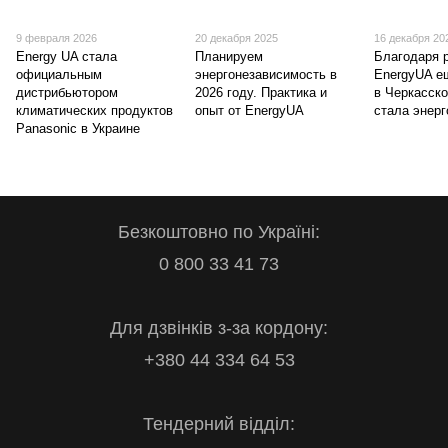
9 февраля 2026
20 декабря 2025
16 декабря 20
Energy UA стала
Планируем
Благодаря 
официальным
энергонезависимость в
EnergyUA е
дистрибьютором
2026 году. Практика и
в Черкасско
климатических продуктов
опыт от EnergyUA
стала энер
Panasonic в Украине
Безкоштовно по Україні:
0 800 33 41 73
Для дзвінків з-за кордону:
+380 44 334 64 53
Тендерний відділ: