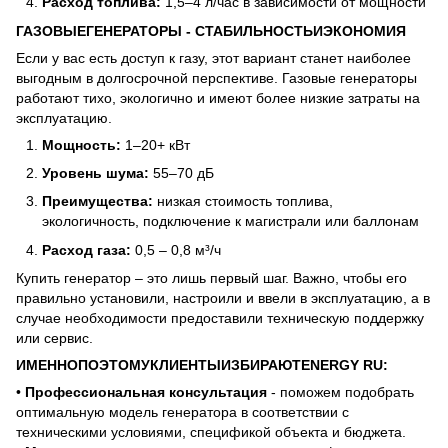
Расход топлива:
1,5–4 л/час в зависимости от мощности
ГАЗОВЫЕ
ГЕНЕРАТОРЫ
-
СТАБИЛЬНОСТЬ
И
ЭКОНОМИЯ
Если у вас есть доступ к газу, этот вариант станет наиболее
выгодным в долгосрочной перспективе. Газовые генераторы
работают тихо, экологично и имеют более низкие затраты на
эксплуатацию.
Мощность:
1–20+ кВт
Уровень шума:
55–70 дБ
Преимущества:
низкая стоимость топлива,
экологичность, подключение к магистрали или баллонам
Расход газа:
0,5 – 0,8 м³/ч
Купить генератор – это лишь первый шаг. Важно, чтобы его
правильно установили, настроили и ввели в эксплуатацию, а в
случае необходимости предоставили техническую поддержку
или сервис.
ИМЕННО
ПОЭТОМУ
КЛИЕНТЫ
ИЗБИРАЮТ
ENERGY RU:
•
Профессиональная консультация
- поможем подобрать
оптимальную модель генератора в соответствии с
техническими условиями, спецификой объекта и бюджета.