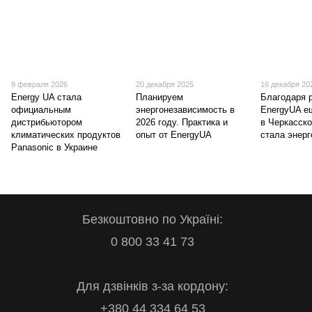
9 февраля 2026
20 декабря 2025
16 декабря 20
Energy UA стала
Планируем
Благодаря 
официальным
энергонезависимость в
EnergyUA е
дистрибьютором
2026 году. Практика и
в Черкасско
климатических продуктов
опыт от EnergyUA
стала энер
Panasonic в Украине
Безкоштовно по Україні:
0 800 33 41 73
Для дзвінків з-за кордону:
+380 44 334 64 53