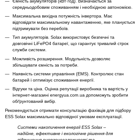
Ємність акумуляторів (кВт·год). Визначається за
середньодобовим споживанням і необхідною автономією.
Максимальна вихідна потужність інвертора. Має
відповідати максимальному навантаженню, яке планується
підтримувати без перебоїв.
Тип акумуляторів. Solax використовує безпечні та
довговічні LiFePO4 батареї, що гарантує тривалий строк
служби системи.
Можливість розширення. Модульність дозволяє
збільшувати ємність за потреби.
Наявність системи управління (EMS). Контролює стан
батарей і оптимізує споживання енергії.
Відгуки та ціна. Оцінка репутації виробника та вартість у
інтернет-магазині energyua.com.ua допоможуть зробити
обґрунтований вибір.
Рекомендується отримати консультацію фахівців для підбору
ESS Solax максимально відповідної умовам експлуатації.
Системи накопичення енергії ESS Solax –
надійне, ефективне і екологічне рішення для
підвищення енергонезалежності та