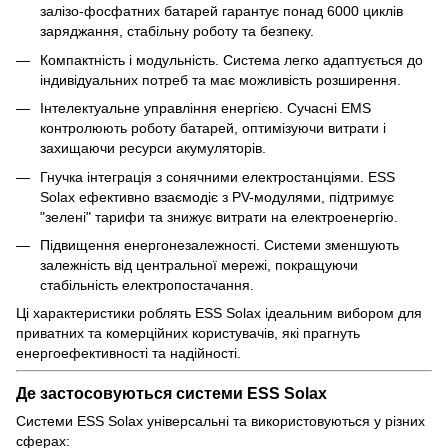
залізо-фосфатних батарей гарантує понад 6000 циклів
заряджання, стабільну роботу та безпеку.
Компактність і модульність. Система легко адаптується до
індивідуальних потреб та має можливість розширення.
Інтелектуальне управління енергією. Сучасні EMS
контролюють роботу батарей, оптимізуючи витрати і
захищаючи ресурси акумуляторів.
Гнучка інтеграція з сонячними електростанціями. ESS
Solax ефективно взаємодіє з PV-модулями, підтримує
"зелені" тарифи та знижує витрати на електроенергію.
Підвищення енергонезалежності. Системи зменшують
залежність від центральної мережі, покращуючи
стабільність електропостачання.
Ці характеристики роблять ESS Solax ідеальним вибором для
приватних та комерційних користувачів, які прагнуть
енергоефективності та надійності.
Де застосовуються системи ESS Solax
Системи ESS Solax універсальні та використовуються у різних
сферах: