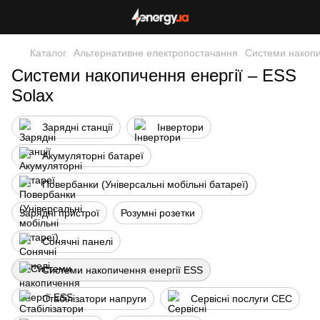
Каталог
Альтернативне електропостачання
Системи накопи
Системи накопичення енергії – ESS
Solax
Зарядні станції
Інвертори
Акумуляторні батареї
Повербанки (Універсальні мобільні батареї)
Зарядні пристрої
Розумні розетки
Сонячні панелі
Системи накопичення енергії ESS
Стабілізатори напруги
Сервісні послуги СЕС