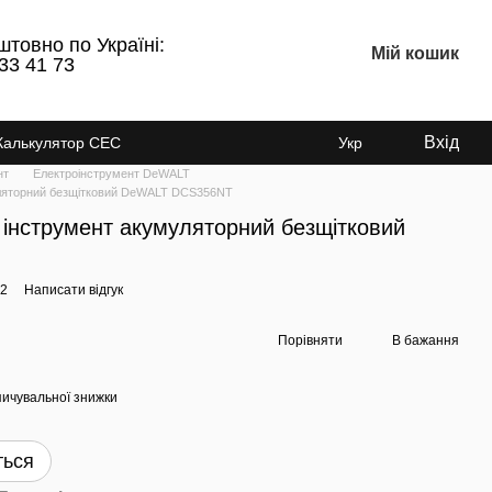
штовно по Україні:
Мій кошик
33 41 73
Вхід
Калькулятор СЕС
Укр
нт
Електроінструмент DeWALT
уляторний безщітковий DeWALT DCS356NT
 інструмент акумуляторний безщітковий
22
Написати відгук
Порівняти
В бажання
ичувальної знижки
ться