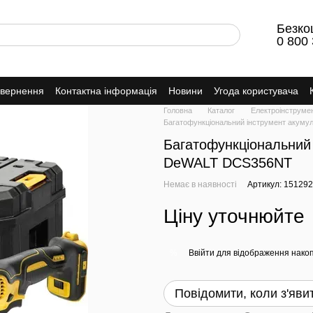
Безко
0 800 
овернення
Контактна інформація
Новини
Угода користувача
Головна
Каталог
Електроінструме
Багатофункціональний інструмент акум
Багатофункціональний
DeWALT DCS356NT
Немає в наявності
Артикул: 15129
Ціну уточнюйте
Ввійти
для відображення накоп
%
Повідомити, коли з'яви