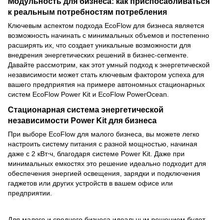
Модульность для бизнеса: как приспосабливаться
к реальным потребностям потребления
Ключевым аспектом подхода EcoFlow для бизнеса является
возможность начинать с минимальных объемов и постепенно
расширять их, что создает уникальные возможности для
внедрения энергетических решений в бизнес-сегменте.
Давайте рассмотрим, как этот умный подход к энергетической
независимости может стать ключевым фактором успеха для
вашего предприятия на примере автономных стационарных
систем EcoFlow Power Kit и EcoFlow PowerOcean.
Стационарная система энергетической
независимости Power Kit для бизнеса
При выборе EcoFlow для малого бизнеса, вы можете легко
настроить систему питания с разной мощностью, начиная
даже с 2 кВт⋅ч, благодаря системе
Power Kit
. Даже при
минимальных емкостях это решение идеально подходит для
обеспечения энергией освещения, зарядки и подключения
гаджетов или других устройств в вашем офисе или
предприятии.
Для малого и среднего бизнеса идеальным решением будет