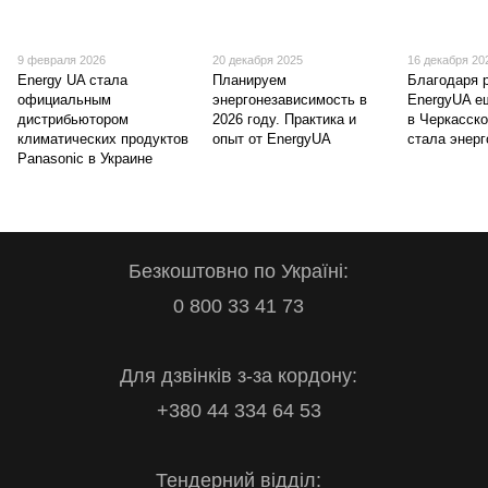
9 февраля 2026
20 декабря 2025
16 декабря 20
Energy UA стала
Планируем
Благодаря 
официальным
энергонезависимость в
EnergyUA е
дистрибьютором
2026 году. Практика и
в Черкасско
климатических продуктов
опыт от EnergyUA
стала энер
Panasonic в Украине
Безкоштовно по Україні:
0 800 33 41 73
Для дзвінків з-за кордону:
+380 44 334 64 53
Тендерний відділ: