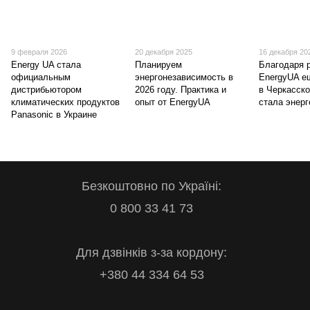
9 февраля 2026
20 декабря 2025
16 декабря 20
Energy UA стала
Планируем
Благодаря 
официальным
энергонезависимость в
EnergyUA е
дистрибьютором
2026 году. Практика и
в Черкасско
климатических продуктов
опыт от EnergyUA
стала энер
Panasonic в Украине
Безкоштовно по Україні:
0 800 33 41 73
Для дзвінків з-за кордону:
+380 44 334 64 53