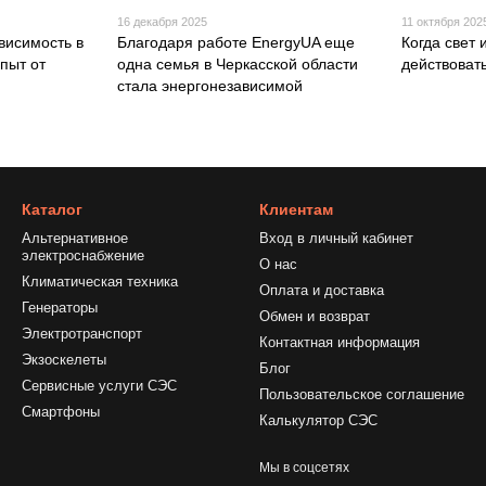
16 декабря 2025
11 октября 202
висимость в
Благодаря работе EnergyUA еще
Когда свет
опыт от
одна семья в Черкасской области
действовать
стала энергонезависимой
Каталог
Клиентам
Альтернативное
Вход в личный кабинет
электроснабжение
О нас
Климатическая техника
Оплата и доставка
Генераторы
Обмен и возврат
Электротранспорт
Контактная информация
Экзоскелеты
Блог
Сервисные услуги СЭС
Пользовательское соглашение
Смартфоны
Калькулятор СЭС
Мы в соцсетях