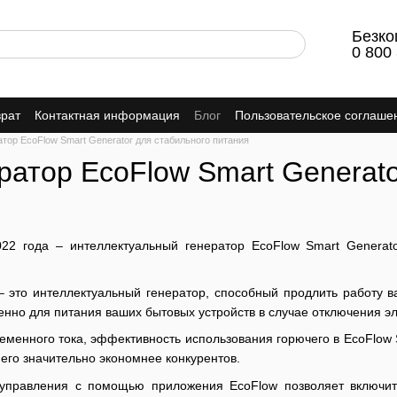
Безко
0 800
врат
Контактная информация
Блог
Пользовательское соглаше
тор EcoFlow Smart Generator для стабильного питания
ратор EcoFlow Smart Generato
022 года –
интеллектуальный генератор EcoFlow
Smart Generat
 – это интеллектуальный
генератор
, способный продлить работу 
енно для питания ваших бытовых устройств в случае отключения эл
еменного тока, эффективность использования горючего в EcoFlow
 его значительно экономнее конкурентов.
управления с помощью приложения EcoFlow позволяет включит