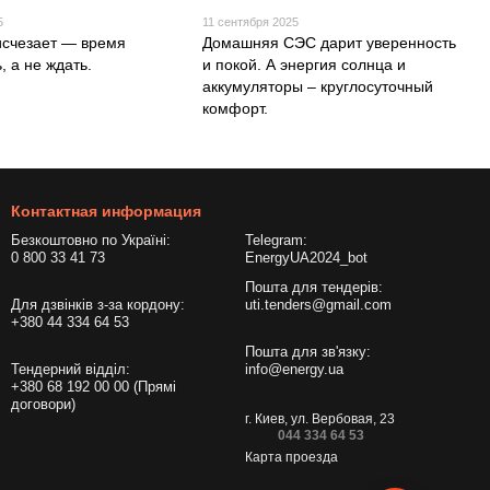
5
11 сентября 2025
 исчезает — время
Домашняя СЭС дарит уверенность
, а не ждать.
и покой. А энергия солнца и
аккумуляторы – круглосуточный
комфорт.
Контактная информация
Безкоштовно по Україні:
Telegram:
0 800 33 41 73
EnergyUA2024_bot
Пошта для тендерів:
Для дзвінків з-за кордону:
uti.tenders@gmail.com
+380 44 334 64 53
Пошта для зв'язку:
Тендерний відділ:
info@energy.ua
+380 68 192 00 00 (Прямі
договори)
г. Киев, ул. Вербовая, 23
044 334 64 53
Карта проезда