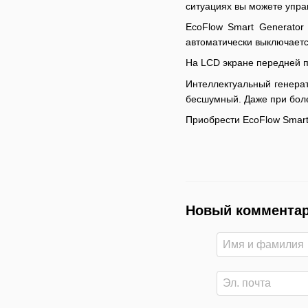
ситуациях вы можете упра
EcoFlow Smart Generator
автоматически выключаетс
На LCD экране передней п
Интеллектуальный генерат
бесшумный. Даже при боле
Приобрести EcoFlow Smar
Новый коммента