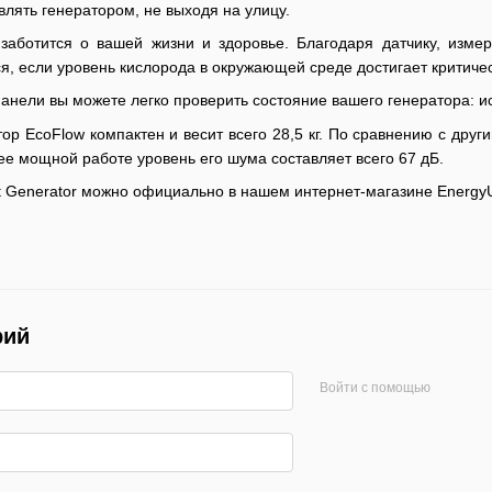
влять генератором, не выходя на улицу.
 заботится о вашей жизни и здоровье. Благодаря датчику, изме
я, если уровень кислорода в окружающей среде достигает критичес
анели вы можете легко проверить состояние вашего генератора: и
ор EcoFlow компактен и весит всего 28,5 кг. По сравнению с дру
е мощной работе уровень его шума составляет всего 67 дБ.
t Generator можно официально в нашем
интернет-магазине Energy
рий
Войти с помощью