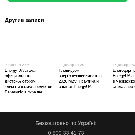
Другие записи
9 февраля 2026
20 декабря 2025
16 декабря 20
Energy UA стала
Планируем
Благодаря 
официальным
энергонезависимость в
EnergyUA е
дистрибьютором
2026 году. Практика и
в Черкасско
климатических продуктов
опыт от EnergyUA
стала энер
Panasonic в Украине
Безкоштовно по Україні:
0 800 33 41 73